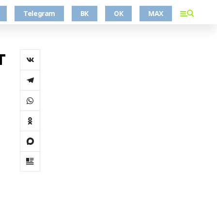
Telegram
ВК
ОК
MAX
т