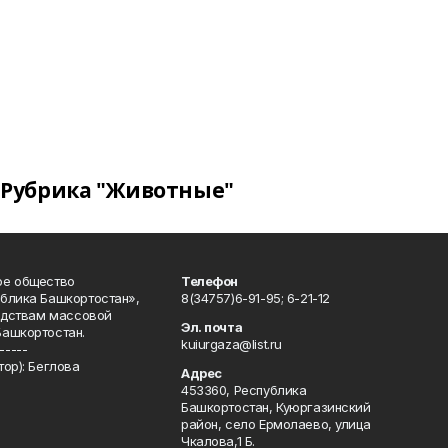
Рубрика "Животные"
ое общество
Телефон
блика Башкортостан»,
8(34757)6-91-95; 6-21-12
редствам массовой
Эл. почта
Башкортостан.
kuiurgaza@list.ru
-----
ор): Беглова
Адрес
453360, Республика
Башкортостан, Куюргазинский
район, село Ермолаево, улица
Чкалова,1 Б.