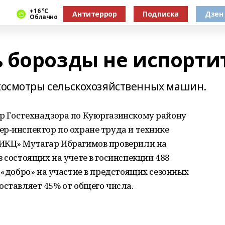
+16 °С
Антитеррор
Подписка
Дзен
Облачно
 борозды не испорти
ехосмотры сельскохозяйственных машин.
р Гостехнадзора по Куюргазинскому району
р-инспектор по охране труда и технике
 ИКЦ» Мутагар Ибрагимов проверили на
 состоящих на учете в госинспекции 488
а «добро» на участие в предстоящих сезонных
оставляет 45% от общего числа.