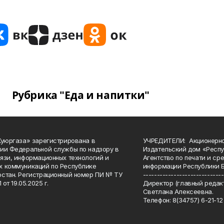
Рубрика "Еда и напитки"
Куюргаза» зарегистрирована в
УЧРЕДИТЕЛИ: Акционерн
ии Федеральной службы по надзору в
Издательский дом «Респу
язи, информационных технологий и
Агентство по печати и с
 коммуникаций по Республике
информации Республики 
стан. Регистрационный номер ПИ № ТУ
-----------------------------
 от 19.05.2025 г.
Директор (главный редакт
Светлана Алексеевна.
Телефон: 8(34757) 6-21-12