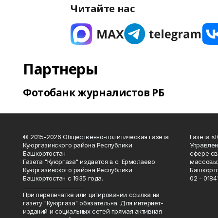
Читайте нас
Партнеры
Фотобанк журналистов РБ
© 2015-2026 Общественно-политическая газета
Газета «
Куюргазинского района Республики
Управлен
Башкортостан
сфере св
Газета "Куюргаза" издается в с. Ермолаево
массовых
Куюргазинского района Республики
Башкорто
Башкортостан с 1935 года.
02 - 01841
______________________
При перепечатке или цитировании ссылка на
газету "Куюргаза" обязательна. Для интернет-
изданий и социальных сетей прямая активная