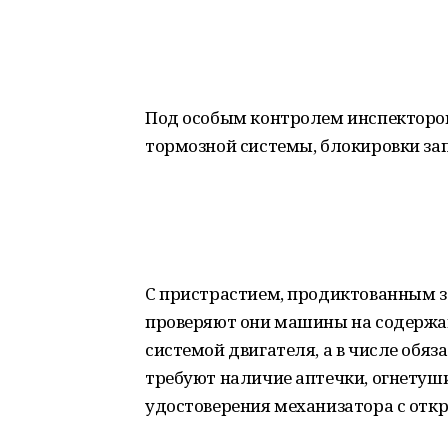
Под особым контролем инспекторов 
тормозной системы, блокировки зап
С пристрастием, продиктованным за
проверяют они машины на содержа
системой двигателя, а в числе обяз
требуют наличие аптечки, огнетуши
удостоверения механизатора с от