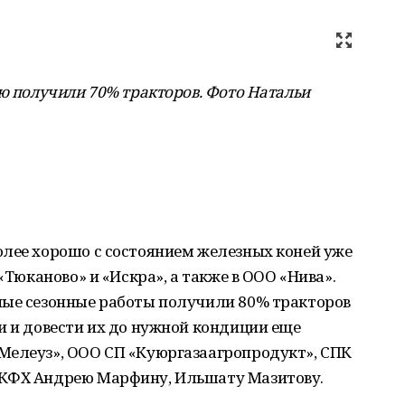
ую получили 70% тракторов. Фото Натальи
олее хорошо с состоянием железных коней уже
«Тюканово» и «Искра», а также в ООО «Нива».
ные сезонные работы получили 80% тракторов
и и довести их до нужной кондиции еще
Мелеуз», ООО СП «Куюргазаагропродукт», СПК
 КФХ Андрею Марфину, Ильшату Мазитову.