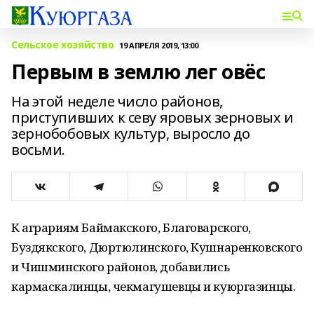
Сельское хозяйство
19 АПРЕЛЯ 2019, 13:00
Первым в землю лег овёс
На этой неделе число районов,
приступивших к севу яровых зерновых и
зернобобовых культур, выросло до
восьми.
К аграриям Баймакского, Благоварского,
Буздякского, Дюртюлинского, Кушнаренковского
и Чишминского районов, добавились
кармаскалинцы, чекмагушевцы и куюргазинцы.