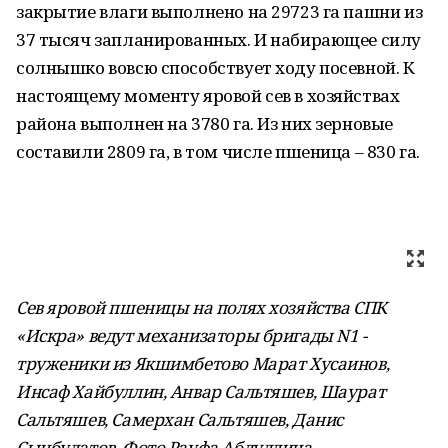
закрытие влаги выполнено на 29723 га пашни из
37 тысяч запланированных. И набирающее силу
солнышко вовсю способствует ходу посевной. К
настоящему моменту яровой сев в хозяйствах
района выполнен на 3780 га. Из них зерновые
составили 2809 га, в том числе пшеница – 830 га.
Сев яровой пшеницы на полях хозяйства СПК
«Искра» ведут механизаторы бригады N1 -
труженики из Якшимбетово Марат Хусаинов,
Инсаф Хайбуллин, Анвар Сальтяшев, Шаурат
Сальтяшев, Самерхан Сальтяшев, Данис
Сынбулатов. Фото Рауфа Абдуллина.