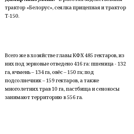
трактор «Белорус», сеялка прицепная и трактор
Т-150.
Всего же в хозяйстве главы КФХ 485 гектаров, из
них под зерновые отведено 416 га: пшеница - 132
га, ячмень – 134 га, овёс – 150 га; под
подсолнечник – 159 гектаров, а также
многолетних трав 10 га, пастбища и сенокосы
занимают территорию в 556 га.