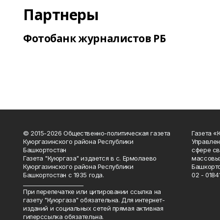
Партнеры
Фотобанк журналистов РБ
© 2015-2026 Общественно-политическая газета
Газета «
Куюргазинского района Республики
Управлен
Башкортостан
сфере св
Газета "Куюргаза" издается в с. Ермолаево
массовых
Куюргазинского района Республики
Башкорто
Башкортостан с 1935 года.
02 - 01841
______________________
При перепечатке или цитировании ссылка на
газету "Куюргаза" обязательна. Для интернет-
изданий и социальных сетей прямая активная
гиперссылка обязательна.