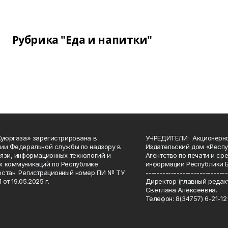
Рубрика "Еда и напитки"
Куюргаза» зарегистрирована в
УЧРЕДИТЕЛИ: Акционерн
ии Федеральной службы по надзору в
Издательский дом «Респу
язи, информационных технологий и
Агентство по печати и с
 коммуникаций по Республике
информации Республики 
стан. Регистрационный номер ПИ № ТУ
-----------------------------
 от 19.05.2025 г.
Директор (главный редакт
Светлана Алексеевна.
Телефон: 8(34757) 6-21-12