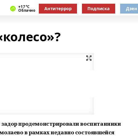
+17 °С
Антитеррор
Подписка
Дзен
Облачно
 «колесо»?
и задор продемонстрировали воспитанники
молаево в рамках недавно состоявшейся