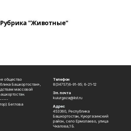
Рубрика "Животные"
ое общество
Телефон
блика Башкортостан»,
8(34757)6-91-95; 6-21-12
редствам массовой
Эл. почта
Башкортостан.
kuiurgaza@list.ru
-----
ор): Беглова
Адрес
453360, Республика
Башкортостан, Куюргазинский
район, село Ермолаево, улица
Чкалова,1 Б.