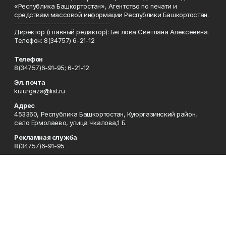
«Республика Башкортостан», Агентство по печати и
средствам массовой информации Республики Башкортостан.
----------------------------------
Директор (главный редактор): Беглова Светлана Алексеевна.
Телефон: 8(34757) 6-21-12
Телефон
8(34757)6-91-95; 6-21-12
Эл. почта
kuiurgaza@list.ru
Адрес
453360, Республика Башкортостан, Куюргазинский район,
село Ермолаево, улица Чкалова,1 Б.
Рекламная служба
8(34757)6-91-95
Редакция
8(34757)6-91-95
Приемная
8(34757)6-91-95
Сотрудничество
8(34757)6-91-95