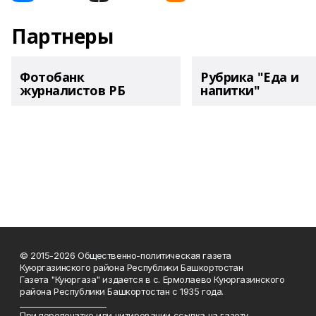
Партнеры
Фотобанк
Рубрика "Еда и
журналистов РБ
напитки"
© 2015-2026 Общественно-политическая газета
Куюргазинского района Республики Башкортостан
Газета "Куюргаза" издается в с. Ермолаево Куюргазинского
района Республики Башкортостан с 1935 года.
______________________
При перепечатке или цитировании ссылка на газету