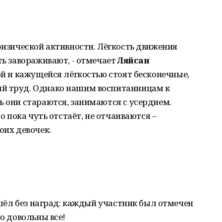
 физической активности. Лёгкость движения
ть завораживают, - отмечает
Ляйсан
той и кажущейся лёгкостью стоят бесконечные,
ый труд. Однако нашим воспитанницам к
ь они стараются, занимаются с усердием.
то пока чуть отстаёт, не отчаиваются –
оих девочек.
 ушёл без наград: каждый участник был отмечен
то довольны все!