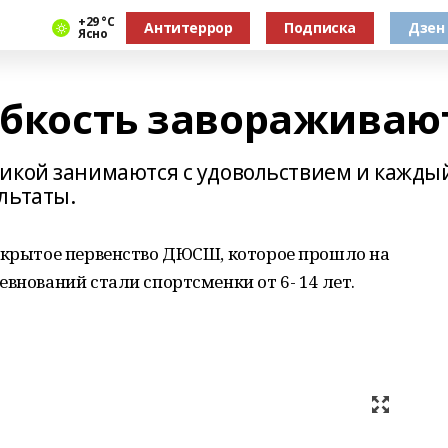
+29 °С
Антитеррор
Подписка
Дзен
Ясно
гибкость завораживаю
икой занимаются с удовольствием и кажды
льтаты.
открытое первенство ДЮСШ, которое прошло на
внований стали спортсменки от 6- 14 лет.