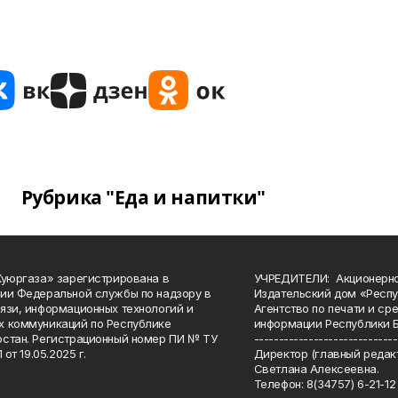
Рубрика "Еда и напитки"
Куюргаза» зарегистрирована в
УЧРЕДИТЕЛИ: Акционерн
ии Федеральной службы по надзору в
Издательский дом «Респу
язи, информационных технологий и
Агентство по печати и с
 коммуникаций по Республике
информации Республики 
стан. Регистрационный номер ПИ № ТУ
-----------------------------
 от 19.05.2025 г.
Директор (главный редакт
Светлана Алексеевна.
Телефон: 8(34757) 6-21-12