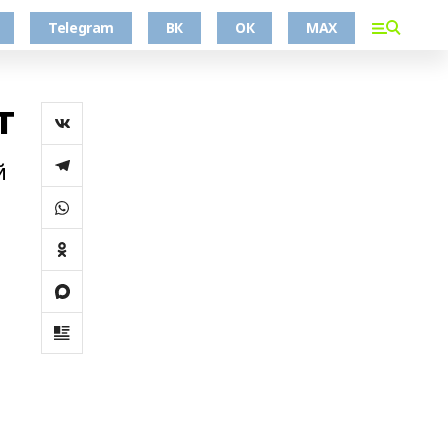
Telegram
ВК
ОК
MAX
т
й