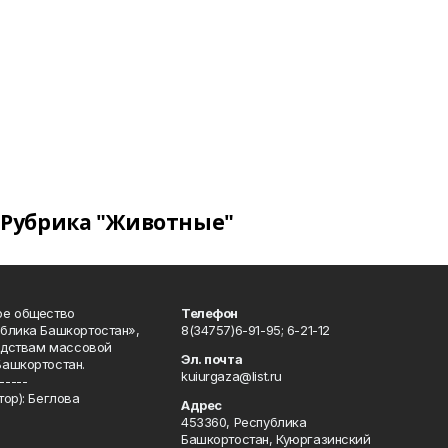
Рубрика "Животные"
ое общество
Телефон
блика Башкортостан»,
8(34757)6-91-95; 6-21-12
редствам массовой
Эл. почта
Башкортостан.
kuiurgaza@list.ru
-----
ор): Беглова
Адрес
453360, Республика
Башкортостан, Куюргазинский