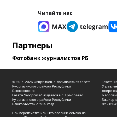
Читайте нас
Партнеры
Фотобанк журналистов РБ
© 2015-2026 Общественно-политическая газета
Газета «
Куюргазинского района Республики
Управлен
Башкортостан
сфере св
Газета "Куюргаза" издается в с. Ермолаево
массовых
Куюргазинского района Республики
Башкорто
Башкортостан с 1935 года.
02 - 01841
______________________
При перепечатке или цитировании ссылка на