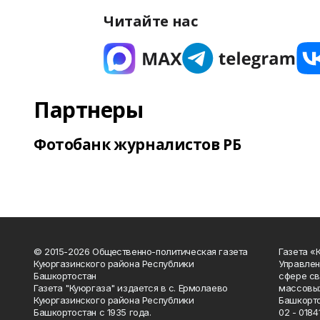
Читайте нас
Партнеры
Фотобанк журналистов РБ
© 2015-2026 Общественно-политическая газета
Газета «
Куюргазинского района Республики
Управлен
Башкортостан
сфере св
Газета "Куюргаза" издается в с. Ермолаево
массовых
Куюргазинского района Республики
Башкорто
Башкортостан с 1935 года.
02 - 01841