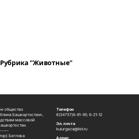
Рубрика "Животные"
ое общество
Телефон
блика Башкортостан»,
8(34757)6-91-95; 6-21-12
редствам массовой
Эл. почта
Башкортостан.
kuiurgaza@list.ru
-----
ор): Беглова
Адрес