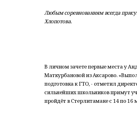
Любым соревнованиям всегда присущ
Хлопотова
.
В личном зачете первые места у Ан
Маткурбановой из Аксарово. «Выпол
подготовка к ГТО, - отметил дире
сильнейших школьников примут уча
пройдёт в Стерлитамаке с 14 по 16 