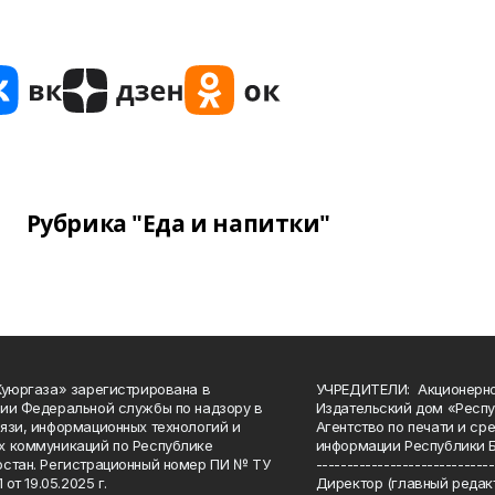
Рубрика "Еда и напитки"
Куюргаза» зарегистрирована в
УЧРЕДИТЕЛИ: Акционерн
ии Федеральной службы по надзору в
Издательский дом «Респу
язи, информационных технологий и
Агентство по печати и с
 коммуникаций по Республике
информации Республики 
стан. Регистрационный номер ПИ № ТУ
-----------------------------
 от 19.05.2025 г.
Директор (главный редакт