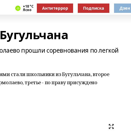
+18 °С
Антитеррор
Подписка
Дзен
Ясно
 Бугульчана
молаево прошли соревнования по легкой
ями стали школьники из Бугульчана, второе
молаево, третье - по праву присуждено