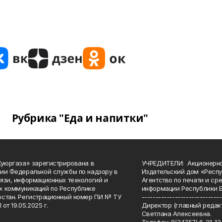
Рубрика "Еда и напитки"
Куюргаза» зарегистрирована в
УЧРЕДИТЕЛИ: Акционерн
ии Федеральной службы по надзору в
Издательский дом «Респу
язи, информационных технологий и
Агентство по печати и с
 коммуникаций по Республике
информации Республики 
стан. Регистрационный номер ПИ № ТУ
-----------------------------
 от 19.05.2025 г.
Директор (главный редакт
Светлана Алексеевна.