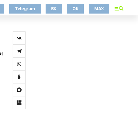
Telegram
ВК
ОК
MAX
я