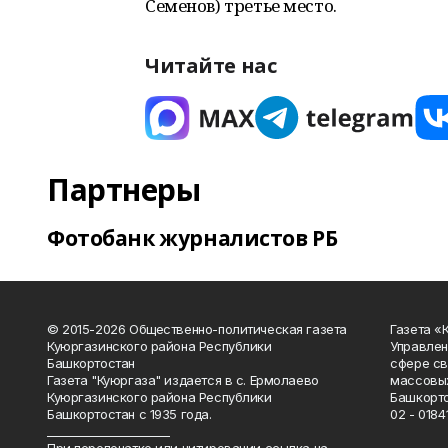
Семенов) третье место.
Читайте нас
Партнеры
Фотобанк журналистов РБ
© 2015-2026 Общественно-политическая газета
Газета «
Куюргазинского района Республики
Управлен
Башкортостан
сфере св
Газета "Куюргаза" издается в с. Ермолаево
массовых
Куюргазинского района Республики
Башкорто
Башкортостан с 1935 года.
02 - 01841
______________________