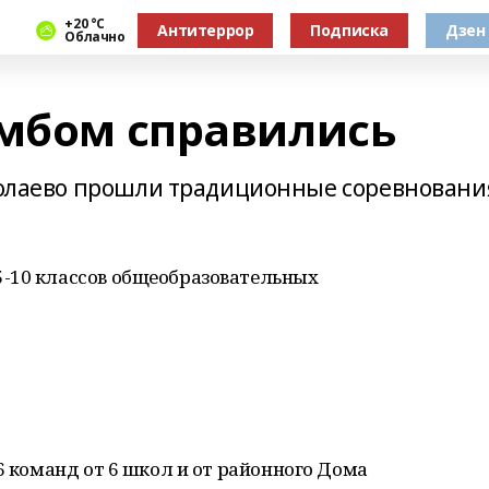
+20 °С
Антитеррор
Подписка
Дзен
Облачно
омбом справились
рмолаево прошли традиционные соревновани
-10 классов общеобразовательных
6 команд от 6 школ и от районного Дома