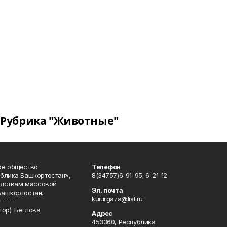
Рубрика "Животные"
ое общество
Телефон
блика Башкортостан»,
8(34757)6-91-95; 6-21-12
редствам массовой
Эл. почта
Башкортостан.
kuiurgaza@list.ru
-----
ор): Беглова
Адрес
453360, Республика