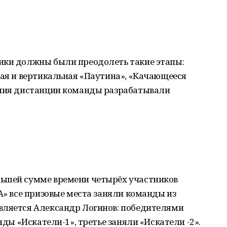
ики должны были преодолеть такие этапы:
ная и вертикальная «Паутина», «Качающееся
ения дистанции команды разрабатывали
льшей сумме времени четырёх участников
А» все призовые места заняли команды из
вляется Александр Логинов: победителями
нды «Искатели-1», третье заняли «Искатели -2».