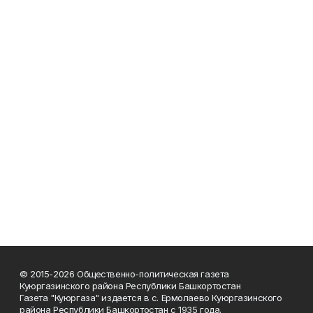
© 2015-2026 Общественно-политическая газета
Куюргазинского района Республики Башкортостан
Газета "Куюргаза" издается в с. Ермолаево Куюргазинского
района Республики Башкортостан с 1935 года.