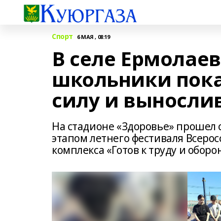
Спорт
6 МАЯ , 08:19
В селе Ермолае
школьники пока
силу и выносли
На стадионе «Здоровье» прошел
этапом летнего фестиваля Всеро
комплекса «Готов к труду и оборо