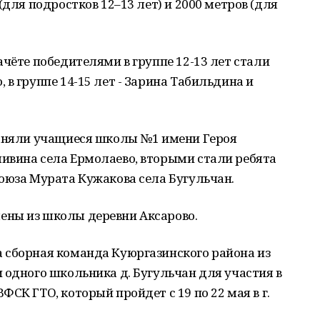
(для подростков 12–13 лет) и 2000 метров (для
ачёте победителями в группе 12-13 лет стали
в группе 14-15 лет - Зарина Табильдина и
заняли учащиеся школы №1 имени Героя
ивина села Ермолаево, вторыми стали ребята
оюза Мурата Кужакова села Бугульчан.
ены из школы деревни Аксарово.
 сборная команда Куюргазинского района из
 одного школьника д. Бугульчан для участия в
СК ГТО, который пройдет с 19 по 22 мая в г.