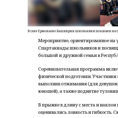
В селе Ермолаево Башкирии школьники показали на с
Мероприятие, ориентированное на 
Спартакиады школьников и посвяще
большой и дружной семьи в Респуб
Соревновательная программа вклю
физической подготовки. Участники
выполнив отжимания (для девушек)
юношей), а также поднятие туловищ
В прыжке в длину с места и наклон 
оценивались ловкость и гибкость. 