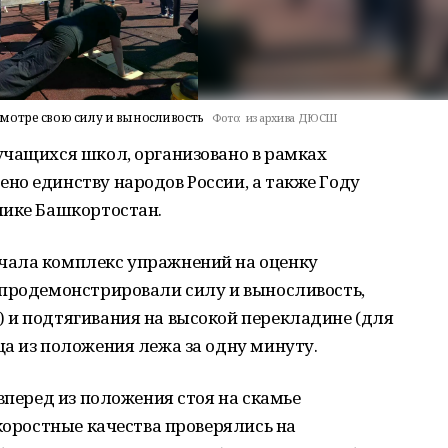
мотре свою силу и выносливость
Фото:
из архива ДЮСШ
учащихся школ, организовано в рамках
но единству народов России, а также Году
лике Башкортостан.
чала комплекс упражнений на оценку
 продемонстрировали силу и выносливость,
 и подтягивания на высокой перекладине (для
а из положения лежа за одну минуту.
вперед из положения стоя на скамье
Скоростные качества проверялись на