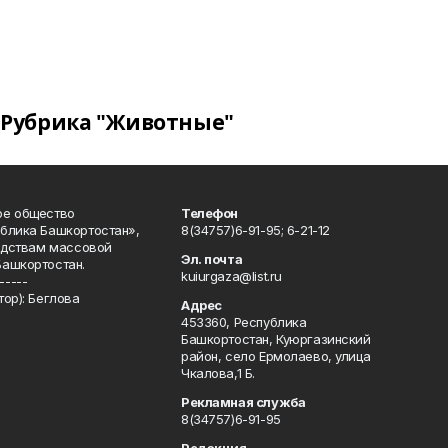
Рубрика "Животные"
ое общество
Телефон
блика Башкортостан»,
8(34757)6-91-95; 6-21-12
редствам массовой
Эл. почта
Башкортостан.
kuiurgaza@list.ru
-----
ор): Беглова
Адрес
453360, Республика
Башкортостан, Куюргазинский
район, село Ермолаево, улица
Чкалова,1 Б.
Рекламная служба
8(34757)6-91-95