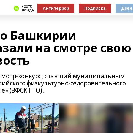
+22 °С
Антитеррор
Подписка
Дзен
Дождь
во Башкирии
зали на смотре свою
вость
 смотр-конкурс, ставший муниципальным
ссийского физкультурно-оздоровительного
не» (ВФСК ГТО).