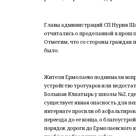
Главы администраций СП Нурия Ша
отчитались о проделанной в прошл
Отметим, что со стороны граждан 
было.
Жители Ермолаево поднимали вопро
устройство тротуаров или недостат
Большая Юшатырь у школы №2, где
существует явная опасность для пе
интернате просили об асфальтиров
переезда до ее конца, о благоустрой
порядок дороги до Ермолаевского к