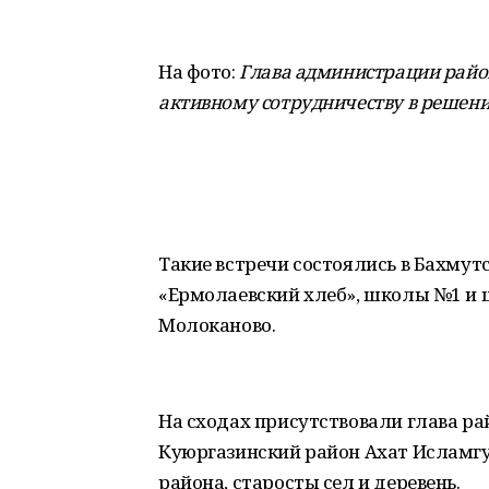
На фото:
Глава администрации район
активному сотрудничеству в решени
Такие встречи состоялись в Бахмут
«Ермолаевский хлеб», школы №1 и 
Молоканово.
На сходах присутствовали глава ра
Куюргазинский район Ахат Исламг
района, старосты сел и деревень.