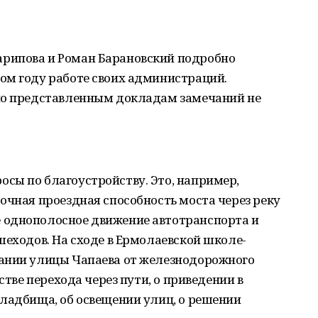
рипова и Роман Барановский подробно
ом году работе своих администраций.
по представленным докладам замечаний не
сы по благоустройству. Это, например,
очная проездная способность моста через реку
 однополосное движение автотранспорта и
шеходов. На сходе в Ермолаевской школе-
ании улицы Чапаева от железнодорожного
стве перехода через пути, о приведении в
ладбища, об освещении улиц, о решении