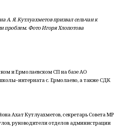
а А. Я. Кутлуахметов призвал сельчан к
и проблем. Фото Игоря Хлопотова
ском и Ермолаевском СП на базе АО
школы–интерната с. Ермолаево, а также СДК
йона Ахат Кутлуахметов, секретарь Совета МР
улов, руководители отделов администрации