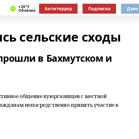
+20 °С
Антитеррор
Подписка
Дзен
Облачно
ись сельские сходы
 прошли в Бахмутском и
ктивное общение куюргазинцев с местной
ражданам непосредственно принять участие в