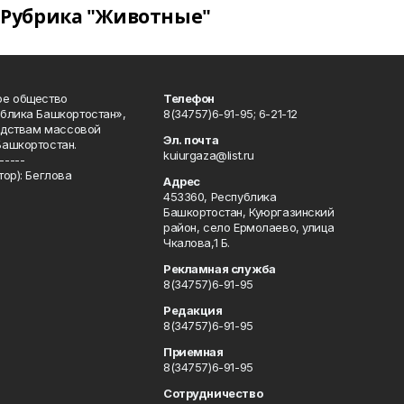
Рубрика "Животные"
ое общество
Телефон
блика Башкортостан»,
8(34757)6-91-95; 6-21-12
редствам массовой
Эл. почта
Башкортостан.
kuiurgaza@list.ru
-----
ор): Беглова
Адрес
453360, Республика
Башкортостан, Куюргазинский
район, село Ермолаево, улица
Чкалова,1 Б.
Рекламная служба
8(34757)6-91-95
Редакция
8(34757)6-91-95
Приемная
8(34757)6-91-95
Сотрудничество