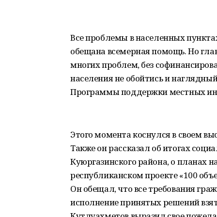
Все проблемы в населенных пунктах
обещана всемерная помощь. Но глав
многих проблем, без софинансиров
населения не обойтись и наглядны
Программы поддержки местных ин
Этого момента коснулся в своем вы
Также он рассказал об итогах соци
Куюргазинского района, о планах на 
республиканском проекте «100 объе
Он обещал, что все требования гра
исполнение принятых решений взят
Кутлуахметов выразил свое пожела