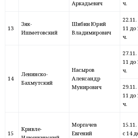
Аркадьевич
ч.
22.11.
Зяк-
Шибин Юрий
13
11 до 
Ишметовский
Владимирович
ч.
27.11.
11 до 
Насыров
ч.
Ленинско-
14
Александр
Бахмутский
29.11.
Мунирович
11 до 
ч.
Моргачев
15.11.
Кривле-
15
Евгений
с 14 д
Илюшкинский