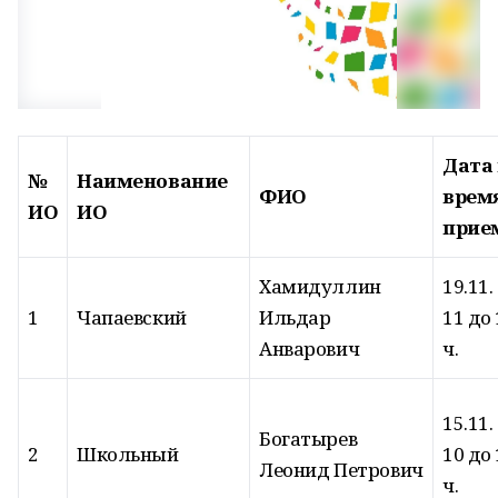
Дата
№
Наименование
ФИО
врем
ИО
ИО
прие
Хамидуллин
19.11.
1
Чапаевский
Ильдар
11 до 
Анварович
ч.
15.11.
Богатырев
2
Школьный
10 до 
Леонид Петрович
ч.