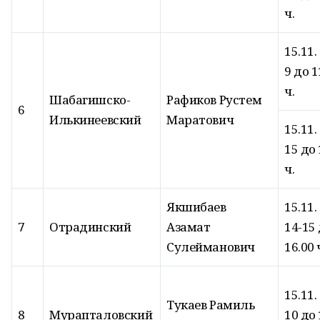
ч.
15.11.
9 до 1
ч.
Шабагишско-
Рафиков Рустем
6
Илькинеевский
Маратович
15.11.
15 до 
ч.
Якшибаев
15.11.
7
Отрадинский
Азамат
14-15
Сулейманович
16.00 
15.11.
Тукаев Рамиль
8
Мурапталовский
10 до 