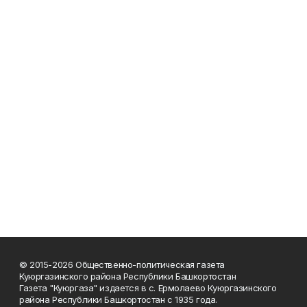
© 2015-2026 Общественно-политическая газета
Куюргазинского района Республики Башкортостан
Газета "Куюргаза" издается в с. Ермолаево Куюргазинского
района Республики Башкортостан с 1935 года.