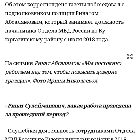
Об этом корреспондент газеты побесе­довал с
подполковником полиции Рина­том
Абсалямовым, который занимает долж­ность
начальника Отдела МВД России по Ку­
юргазинскому району с июля 2018 года.
На снимке:
Ринат Абсалямов: «Мы постоянно
работаем над тем, чтобы повысить доверие
граждан». Фото Ирины Николаевой.
- Ринат Сулейманович, какая работа проведена
за прошедший период?
- Служебная деятельность сотрудника­ми Отдела
МВД России по Куюргазинскому району в 2018