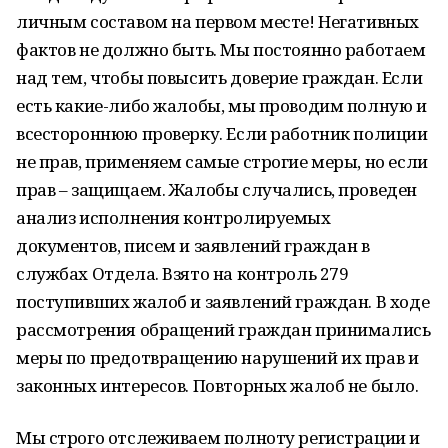
личным составом на первом месте! Негативных
фактов не должно быть. Мы по­стоянно работаем
над тем, чтобы повысить доверие граждан. Если
есть какие-либо жа­лобы, мы проводим полную и
всесторон­нюю проверку. Если работник полиции
не прав, применяем самые строгие меры, но если
прав – защищаем. Жалобы случались, проведен
анализ исполнения контролируе­мых
документов, писем и заявлений граж­дан в
службах Отдела. Взято на контроль 279
поступивших жалоб и заявлений граж­дан. В ходе
рассмотрения обращений граж­дан принимались
меры по предотвраще­нию нарушений их прав и
законных интере­сов. Повторных жалоб не было.
Мы строго отслеживаем полноту реги­страции и