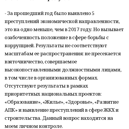
- За прошедший год было выявлено 5
преступлений экономической направ­ленности,
это на одно меньше, чем в 2017 году. Но вызывает
озабоченность положе­ние в сфере борьбы с
коррупцией. Резуль­таты не соответствуют
масштабам ее рас­пространения: не пресекается
взяточниче­ство, совершаемое
высокопоставленными должностными лицами,
в том числе в орга­низованных формах.
Отсутствуют результа­ты в рамках
приоритетных национальных проектов:
«Образование», «Жилье», «Здоро­вье», «Развитие
АПК» и выявление престу­плений в сфере ЖКХ и
строительства. Дан­ный вопрос находится на
моем личном контроле.