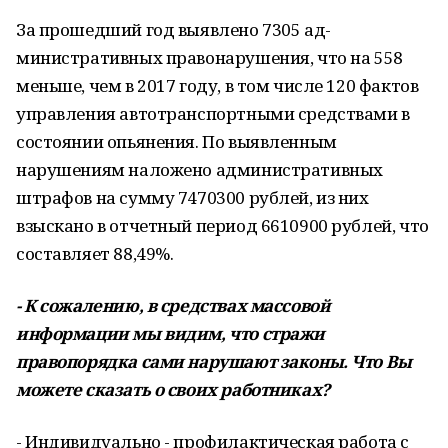
За прошедший год выявлено 7305 ад­
министративных правонарушения, что на 558
меньше, чем в 2017 году, в том числе 120 фактов
управления автотранспорт­ными средствами в
состоянии опьяне­ния. По выявленным
нарушениям наложе­но административных
штрафов на сумму 7470300 рублей, из них
взыскано в отчет­ный период 6610900 рублей, что
состав­ляет 88,49%.
- К сожалению, в средствах массо­вой
информации мы видим, что стра­жи
правопорядка сами нарушают зако­ны. Что Вы
можете сказать о своих ра­ботниках?
- Индивидуально - профилактическая работа с