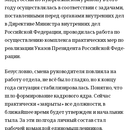
году осуществлялась в соот­ветствии с задачами,
поставленными перед органами внутренних дел
в Директиве Ми­нистра внутренних дел
Российской Феде­рации, проводилась работа по
осуществле­нию комплекса практических мер по
реали­зации Указов Президента Российской Феде­
рации.
Безусловно, смена руководителя повли­яла на
работу отдела, не всё было гладко, но к концу
года ситуация стабилизировалась. Понятно, что
шло формирование кадро­вого ядра. Сейчас
практически «закрыты» все должности, в
ближайшее время будет утвержден и начальник
тыла. За эти полго­да личный состав стал
рабочей командой единомышленников.