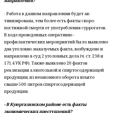
направлении?
- Работа в данном направлении будет ак­
тивизирована, тем более есть факты скоро­
постижной смерти от употребления сур­рогатов.
В ходе проведенных оператив­но -
профилактических мероприятий было выявлено
два уголовно-наказуемых факта, возбуждено и
направлено в суд 2 уголов­ных дела (ч. ст. 238 и
171.4 УК РФ). Также вы­явлено 20 фактов
реализации алкогольной и спиртосодержащей
продукции, из неза­конного оборота изъято
свыше 500 литров спиртосодержащей
продукции.
- В Куюргазинском районе есть фак­ты
экономических преступлений?