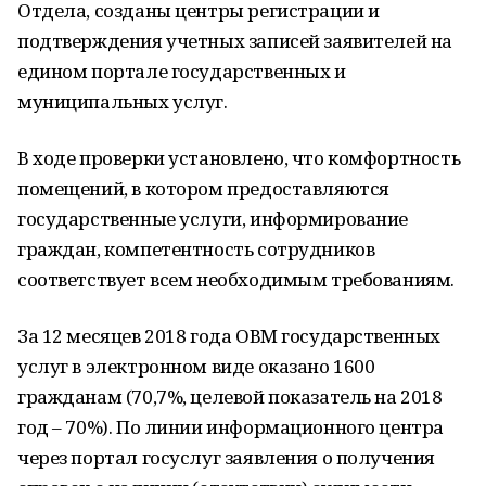
Отдела, созданы центры регистра­ции и
подтверждения учетных записей за­явителей на
едином портале государствен­ных и
муниципальных услуг.
В ходе проверки установлено, что ком­фортность
помещений, в котором предо­ставляются
государственные услуги, ин­формирование
граждан, компетентность сотрудников
соответствует всем необходи­мым требованиям.
За 12 месяцев 2018 года ОВМ государ­ственных
услуг в электронном виде оказа­но 1600
гражданам (70,7%, целевой пока­затель на 2018
год – 70%). По линии инфор­мационного центра
через портал госуслуг заявления о получения