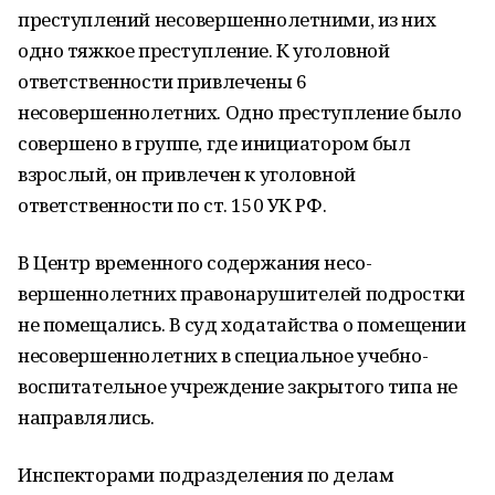
преступлений несовершенно­летними, из них
одно тяжкое преступление. К уголовной
ответственности привлечены 6
несовершеннолетних. Одно преступле­ние было
совершено в группе, где иници­атором был
взрослый, он привлечен к уго­ловной
ответственности по ст. 150 УК РФ.
В Центр временного содержания несо­
вершеннолетних правонарушителей под­ростки
не помещались. В суд ходатайства о помещении
несовершеннолетних в специ­альное учебно-
воспитательное учрежде­ние закрытого типа не
направлялись.
Инспекторами подразделения по де­лам