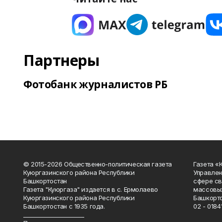
Партнеры
Фотобанк журналистов РБ
© 2015-2026 Общественно-политическая газета
Газета «
Куюргазинского района Республики
Управлен
Башкортостан
сфере св
Газета "Куюргаза" издается в с. Ермолаево
массовых
Куюргазинского района Республики
Башкорто
Башкортостан с 1935 года.
02 - 01841
______________________