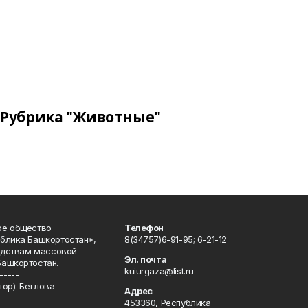
Рубрика "Животные"
ое общество
Телефон
блика Башкортостан»,
8(34757)6-91-95; 6-21-12
редствам массовой
Эл. почта
Башкортостан.
kuiurgaza@list.ru
-----
ор): Беглова
Адрес
453360, Республика