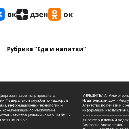
Рубрика "Еда и напитки"
Куюргаза» зарегистрирована в
УЧРЕДИТЕЛИ: Акционерн
ии Федеральной службы по надзору в
Издательский дом «Респу
язи, информационных технологий и
Агентство по печати и с
 коммуникаций по Республике
информации Республики 
стан. Регистрационный номер ПИ № ТУ
-----------------------------
 от 19.05.2025 г.
Директор (главный редакт
Светлана Алексеевна.