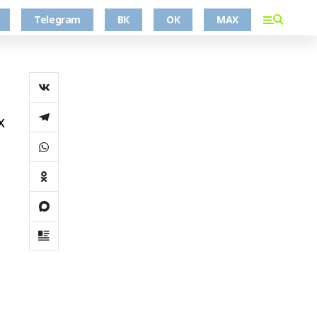
Telegram
ВК
ОК
MAX
х