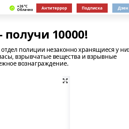
+26 °С
Антитеррор
Подписка
Дзен
Облачно
– получи 10000!
в отдел полиции незаконно хранящиеся у ни
пасы, взрывчатые вещества и взрывные
нежное вознаграждение.