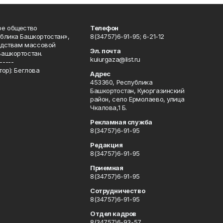
ое общество
Телефон
блика Башкортостан»,
8(34757)6-91-95; 6-21-12
редствам массовой
Эл. почта
Башкортостан.
kuiurgaza@list.ru
-----
ор): Беглова
Адрес
453360, Республика
Башкортостан, Куюргазинский
район, село Ермолаево, улица
Чкалова,1 Б.
Рекламная служба
8(34757)6-91-95
Редакция
8(34757)6-91-95
Приемная
8(34757)6-91-95
Сотрудничество
8(34757)6-91-95
Отдел кадров
8(34757)6-93-57