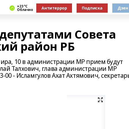
+23 °С
Антитеррор
Подписка
Дзен
Облачно
депутатами Совета
ий район РБ
 Мира, 10 в администрации МР прием будут
 Юлай Талхович, глава администрации МР
3-00 - Исламгулов Ахат Ахтямович, секретар