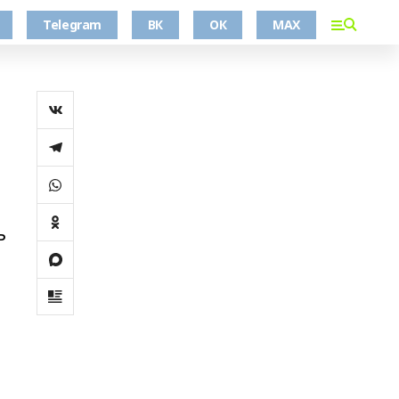
Telegram
ВК
ОК
MAX
ь