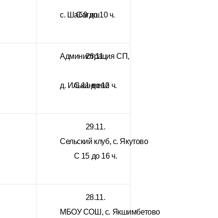
с. Шабагиш
С 9 до 10 ч.
Администрация СП,
26.11.
д. Илькинеево
С 11 до 12 ч.
29.11.
Сельский клуб, с. Якутово
С 15 до 16 ч.
28.11.
МБОУ СОШ, с. Якшимбетово