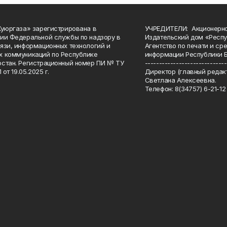
Куюргаза» зарегистрирована в
УЧРЕДИТЕЛИ: Акционерн
ии Федеральной службы по надзору в
Издательский дом «Респу
язи, информационных технологий и
Агентство по печати и с
 коммуникаций по Республике
информации Республики 
стан. Регистрационный номер ПИ № ТУ
-----------------------------
 от 19.05.2025 г.
Директор (главный редакт
Светлана Алексеевна.
Телефон: 8(34757) 6-21-12