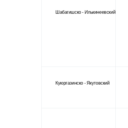
Шабагишско - Илькинеевский
Куюргазинско - Якутовский