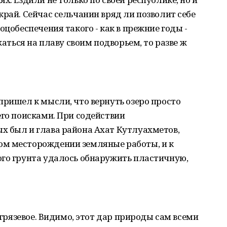
край. Сейчас сельчанин вряд ли позволит себе
оцобеспечения такого - как в прежние годы -
жаться на плаву своим подворьем, то разве ж
пришел к мысли, что вернуть озеро просто
его поисками. При содействии
х был и глава района Ахат Кутлуахметов,
ом месторождении земляные работы, и к
ого грунта удалось обнаружить пластичную,
а грязевое. Видимо, этот дар природы сам всеми