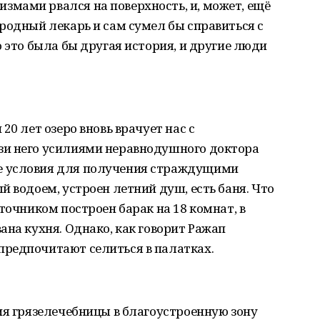
мами рвался на поверхность, и, может, ещё
родный лекарь и сам сумел бы справиться с
 это была бы другая история, и другие люди
20 лет озеро вновь врачует нас с
зи него усилиями неравнодушного доктора
е условия для получения страждущими
й водоем, устроен летний душ, есть баня. Что
точником построен барак на 18 комнат, в
ана кухня. Однако, как говорит Ражап
редпочитают селиться в палатках.
ия грязелечебницы в благоустроенную зону