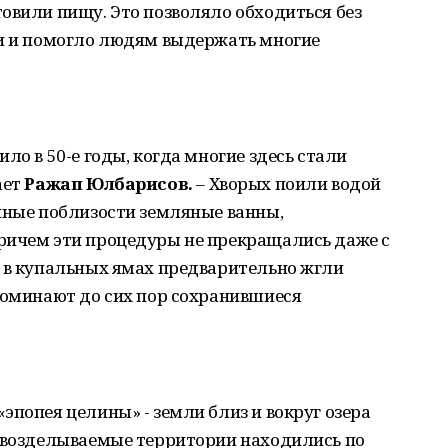
овили пищу. Это позволяло обходиться без
ли и помогло людям выдержать многие
ло в 50-е годы, когда многие здесь стали
ает
Ражап Юлбарисов.
– Хворых поили водой
нные поблизости земляные ванны,
ричем эти процедуры не прекращались даже с
а в купальных ямах предварительно жгли
поминают до сих пор сохранившиеся
эпопея целины» - земли близ и вокруг озера
у возделываемые территории находились по