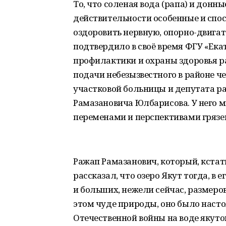
То, что соленая вода (рапа) и донн
действительности особенные и спо
оздоровить нервную, опорно-двигат
подтвердило в своё время ФГУ «Ек
профилактики и охраны здоровья р
подачи небезызвестного в районе ч
участковой больницы и депутата ра
Рамазановича Юлбарисова. У него 
переменами и перспективами грязе
Ражап Рамазанович, который, кстати
рассказал, что озеро Якут тогда, в 
и больших, нежели сейчас, размеров
этом чуде природы, оно было наст
Отечественной войны на воде якутовс