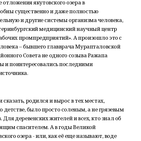
ые отложения якутовского озера в
собны существенно и даже полностью
ельную и другие системы организма человека,
атеринбургский медицинский научный центр
абочих промпредприятий». А произошло это с
еловека – бывшего главврача Мурапталовской
йонного Совета не одного созыва Ражапа
мы и поинтересовались последними
источника.
 сказать, родился и вырос в тех местах,
его детстве, было просто соленым, а не грязевым
. Для деревенских жителей и всех, кто знал об
оящим спасителем. А в годы Великой
кого озера - или, как её еще называют, воде