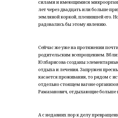
силами и имеющимися микроорганиз
лет через двадцать или больше при
земляной коркой, пленившей его. Но
радовались бы этому явлению.
Сейчас же уже на протяжении почти 
родительским всепрощением. Вбли
Юлбарисова созданы элементарны
отдыха и лечения. Запружен пресны
касается проживания, то рядом с ис
отдельно стоящем вагоне организов
Рамазанович, отдыхающие больше п
А с недавних пор к делу превращен