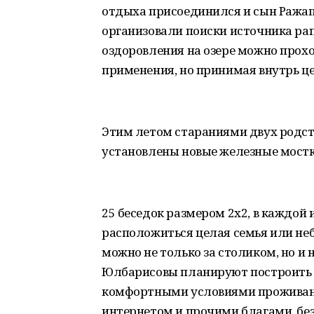
отдыха присоединился и сын Ражапа
организовали поиски источника рап
оздоровления на озере можно прохо
применения, но принимая внутрь це
Этим летом стараниями двух родст
установлены новые железные мостки
25 беседок размером 2х2, в каждой
расположиться целая семья или не
можно не только за столиком, но и
Юлбарисовы планируют построить з
комфортными условиями проживани
интернетом и прочими благами, бе