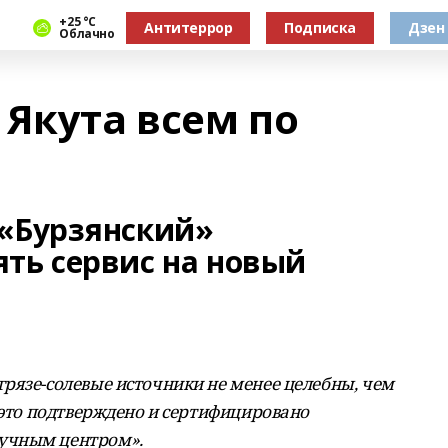
+25 °С
Антитеррор
Подписка
Дзен
Облачно
 Якута всем по
 «Бурзянский»
ять сервис на новый
рязе-солевые источники не менее целебны, чем
 это подтверждено и сертифицировано
учным центром».