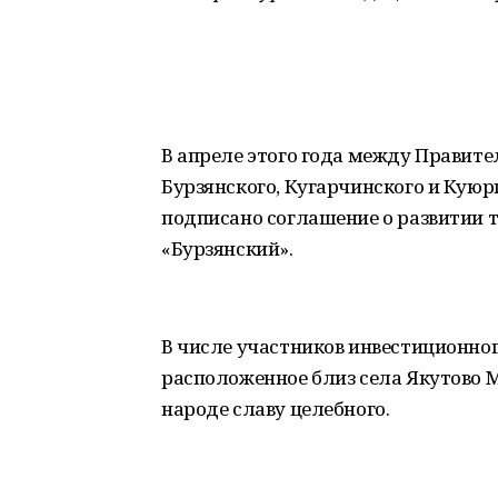
В апреле этого года между Правит
Бурзянского, Кугарчинского и Кую
подписано соглашение о развитии 
«Бурзянский».
В числе участников инвестиционного
расположенное близ села Якутово М
народе славу целебного.