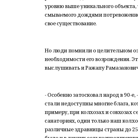
уровню выше уникального объекта, 
смываемого дождями потревоженног
свое существование.
Но люди помнили о целительном озе
необходимости его возрождения. Эт
выслушивать и Ражапу Рамазанович
- Особенно затосковал народ в 90-е,
стали недоступны многие блага, к
примеру, при колхозах и совхозах с
санаториях, один только наш колхо
различные здравницы страны до 250
было и в других сельхозпредприятия