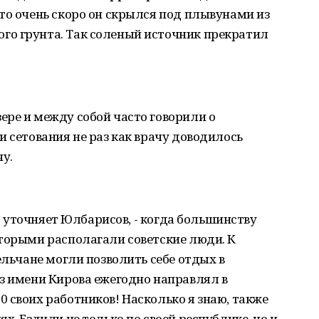
то очень скоро он скрылся под плывунами из
о грунта. Так соленый источник прекратил
ре и между собой часто говорили о
и сетования не раз как врачу доводилось
у.
 - уточняет Юлбарисов, - когда большинству
оторыми располагали советские люди. К
ельчане могли позволить себе отдых в
з имени Кирова ежегодно направлял в
 своих работников! Насколько я знаю, также
х. Ездили не только по своей республике, но и