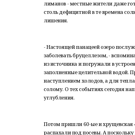
лиманов - местные жители даже гот
столь дефицитной в те времена со
лишения.
- Настоящей панацеей озеро послужи
заболевать бруцеллезом, - вспомин
из источника и погружали в устрое
заполненные целительной водой. П
наступлением холодов, а для тепл
солому. О тех событиях сегодня на
углубления.
Потом пришли 60-ые и хрущевская «
распахали под посевы. А поскольк