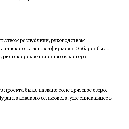
ельством республики, руководством
ргазинского районов и фирмой «Юлбарс» было
туристско-рекреационного кластера
 проекта было названо соле-грязевое озеро,
урапталовского сельсовета, уже снискавшее в