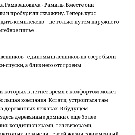
 Рамазановича - Рамиль. Вместе они
ы и пробурили скважину. Теперь курс
дить комплексно – не только путем наружного
лебное питье.
венников - единомышленников на озере были
-спуски, а близ него отстроены
 из которых в летнее время с комфортом может
большая компания. Кстати, устроиться там
 на деревянных лежаках. В будущем
десь деревянные домики с еще более
я: кондиционерами, телевизорами,
з которых не мыслит своей жизни современный