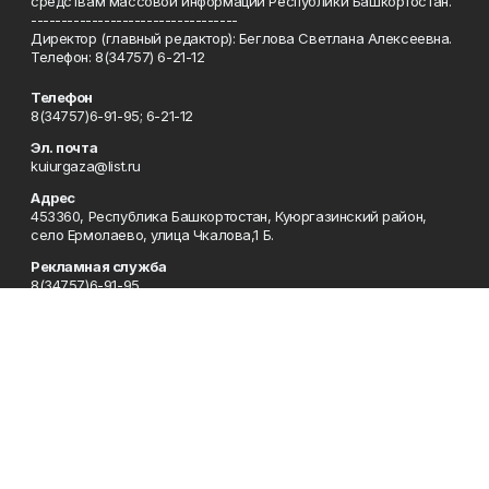
средствам массовой информации Республики Башкортостан.
----------------------------------
Директор (главный редактор): Беглова Светлана Алексеевна.
Телефон: 8(34757) 6-21-12
Телефон
8(34757)6-91-95; 6-21-12
Эл. почта
kuiurgaza@list.ru
Адрес
453360, Республика Башкортостан, Куюргазинский район,
село Ермолаево, улица Чкалова,1 Б.
Рекламная служба
8(34757)6-91-95
Редакция
8(34757)6-91-95
Приемная
8(34757)6-91-95
Сотрудничество
8(34757)6-91-95
Отдел кадров
8(34757)6-93-57