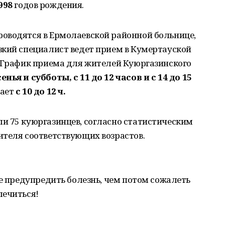
1998
годов рождения.
оводятся в Ермолаевской районной больнице,
зкий специалист ведет прием в Кумертауской
. График приема для жителей Куюргазинского
ья и субботы, с 11 до 12 часов и с 14 до 15
ает
с 10 до 12 ч.
и 75 куюргазинцев, согласно статистическим
ителя соответствующих возрастов.
ше предупредить болезнь, чем потом сожалеть
лечиться!