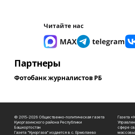
Читайте нас
Партнеры
Фотобанк журналистов РБ
© 2015-2026 Общественно-политическая газета
Газета «
Куюргазинского района Республики
Управлен
Башкортостан
сфере св
Газета "Куюргаза" издается в с. Ермолаево
массовых