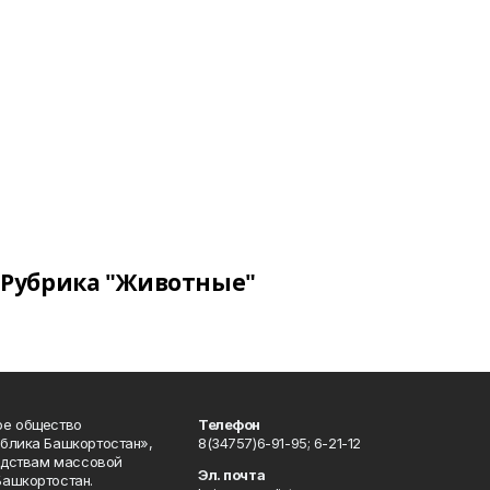
Рубрика "Животные"
ое общество
Телефон
блика Башкортостан»,
8(34757)6-91-95; 6-21-12
редствам массовой
Эл. почта
Башкортостан.