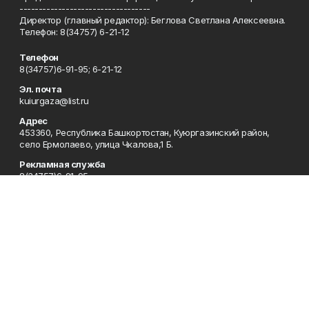
----------------------------------
Директор (главный редактор): Беглова Светлана Алексеевна.
Телефон: 8(34757) 6-21-12
Телефон
8(34757)6-91-95; 6-21-12
Эл. почта
kuiurgaza@list.ru
Адрес
453360, Республика Башкортостан, Куюргазинский район,
село Ермолаево, улица Чкалова,1 Б.
Рекламная служба
8(34757)6-91-95
Редакция
8(34757)6-91-95
Приемная
8(34757)6-91-95
Сотрудничество
8(34757)6-91-95
Отдел кадров
8(34757)6-93-57