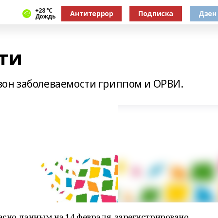
+28 °С
Антитеррор
Подписка
Дзен
Дождь
ти
он заболеваемости гриппом и ОРВИ.
ласно данным на 14 февраля, зарегистрировано