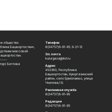
ое общество
Телефон
блика Башкортостан»,
8(34757)6-91-95; 6-21-12
редствам массовой
Эл. почта
Башкортостан.
kuiurgaza@list.ru
-----
ор): Беглова
Адрес
453360, Республика
Башкортостан, Куюргазинский
район, село Ермолаево, улица
Чкалова,1 Б.
Рекламная служба
8(34757)6-91-95
Редакция
8(34757)6-91-95