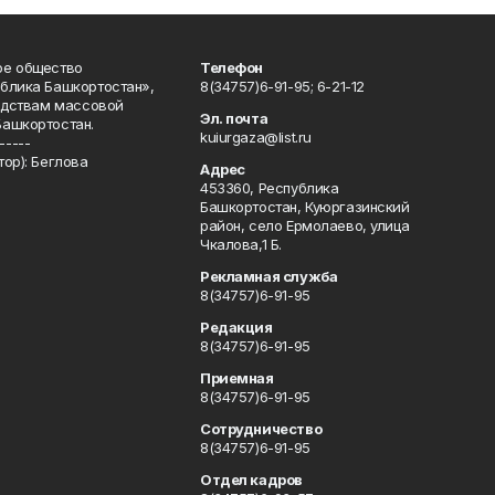
ое общество
Телефон
блика Башкортостан»,
8(34757)6-91-95; 6-21-12
редствам массовой
Эл. почта
Башкортостан.
kuiurgaza@list.ru
-----
ор): Беглова
Адрес
453360, Республика
Башкортостан, Куюргазинский
район, село Ермолаево, улица
Чкалова,1 Б.
Рекламная служба
8(34757)6-91-95
Редакция
8(34757)6-91-95
Приемная
8(34757)6-91-95
Сотрудничество
8(34757)6-91-95
Отдел кадров