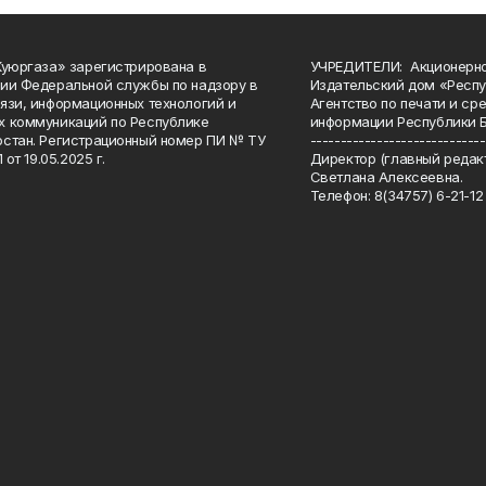
Куюргаза» зарегистрирована в
УЧРЕДИТЕЛИ: Акционерн
ии Федеральной службы по надзору в
Издательский дом «Респу
язи, информационных технологий и
Агентство по печати и с
 коммуникаций по Республике
информации Республики 
стан. Регистрационный номер ПИ № ТУ
-----------------------------
 от 19.05.2025 г.
Директор (главный редакт
Светлана Алексеевна.
Телефон: 8(34757) 6-21-12