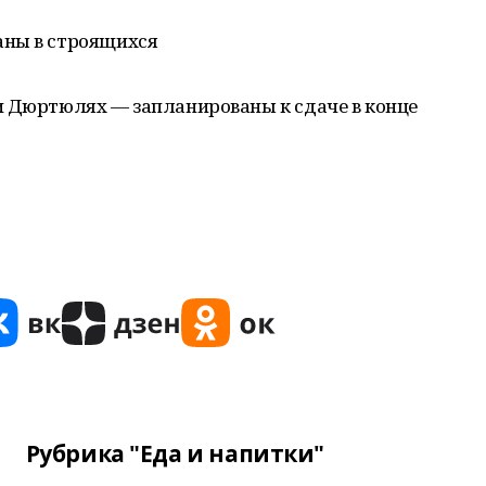
аны в строящихся
и Дюртюлях — запланированы к сдаче в конце
Рубрика "Еда и напитки"