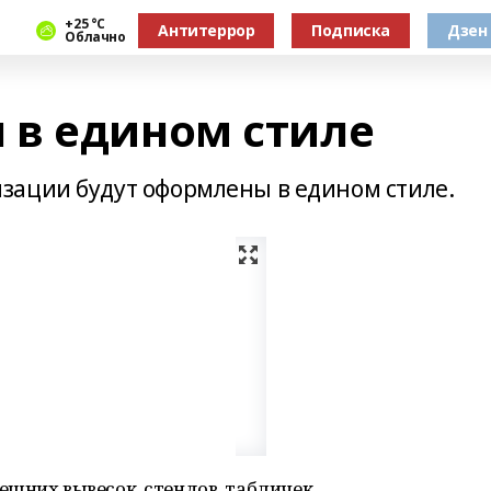
+25 °С
Антитеррор
Подписка
Дзен
Облачно
в едином стиле
зации будут оформлены в едином стиле.
шних вывесок, стендов, табличек,