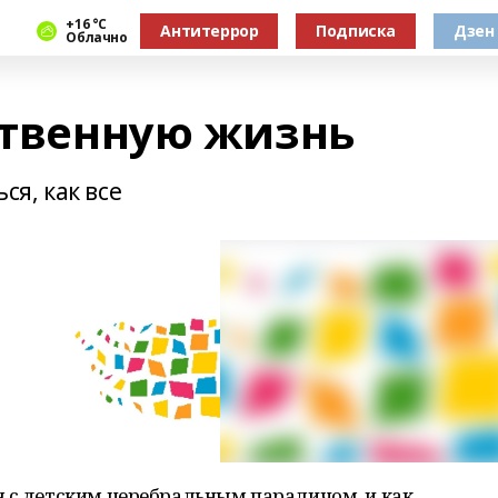
+16 °С
Антитеррор
Подписка
Дзен
Облачно
ственную жизнь
я, как все
я с детским церебральным параличом, и как