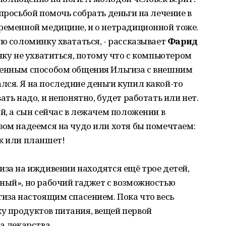
просьбой помочь собрать деньги на лечение в
ременной медицине, и о нетрадиционной тоже.
ю соломинку хвататься, - рассказывает
Фарид
нку не ухватиться, потому что с компьютером
венным способом общения Ильгиза с внешним
ся. Я на последние деньги купил какой-то
ать надо, и непонятно, будет работать или нет.
й, а сын сейчас в лежачем положении в
зом надеемся на чудо или хотя бы помечтаем:
к или планшет!
иза на иждивении находятся ещё трое детей,
ный», но рабочий гаджет с возможностью
гиза настоящим спасением. Пока что весь
у продуктов питания, вещей первой
а лекарства.