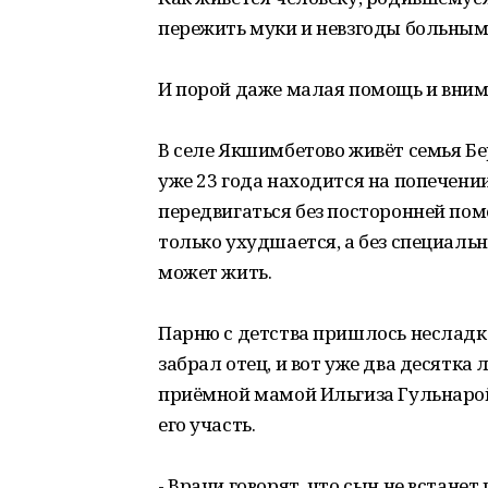
пережить муки и невзгоды больным
И порой даже малая помощь и вним
В селе Якшимбетово живёт семья Бе
уже 23 года находится на попечени
передвигаться без посторонней пом
только ухудшается, а без специальн
может жить.
Парню с детства пришлось несладко
забрал отец, и вот уже два десятка 
приёмной мамой Ильгиза Гульнаро
его участь.
- Врачи говорят, что сын не встанет