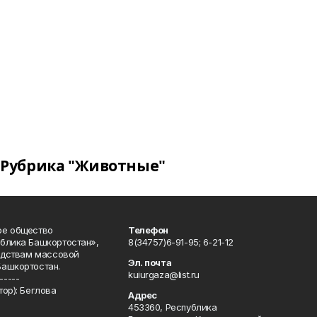
Рубрика "Животные"
ое общество
Телефон
блика Башкортостан»,
8(34757)6-91-95; 6-21-12
редствам массовой
Эл. почта
Башкортостан.
kuiurgaza@list.ru
-----
ор): Беглова
Адрес
453360, Республика