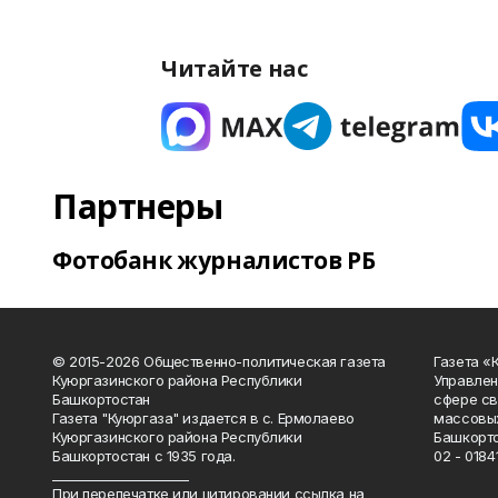
Читайте нас
Партнеры
Фотобанк журналистов РБ
© 2015-2026 Общественно-политическая газета
Газета «
Куюргазинского района Республики
Управлен
Башкортостан
сфере св
Газета "Куюргаза" издается в с. Ермолаево
массовых
Куюргазинского района Республики
Башкорто
Башкортостан с 1935 года.
02 - 01841
______________________
При перепечатке или цитировании ссылка на