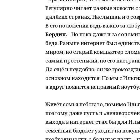
Регулярно читает разные новости с 
далёких странах. Наслышан и о сов
В его положении ведь важно за любу
Бердин.
- Но пока даже и за соломи
беда. Раньше интернет был единст
миром, но старый компьютер сломал
самый простенький, но его настраив
Да ещё и неудобно, он же громоздки
основном находится. Но мы с Ильги
а вдруг появится исправный ноутбу
Живёт семья небогато, помимо Ильг
поэтому даже пусть и «ненаворочен
выхода в интернет стал бы для Иль
семейный бюджет уходит на покупк
необходимости, а большая часть – н