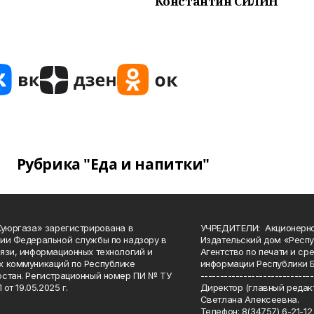
Константин СИЛИН
Рубрика "Еда и напитки"
Куюргаза» зарегистрирована в
УЧРЕДИТЕЛИ: Акционерн
ии Федеральной службы по надзору в
Издательский дом «Респу
язи, информационных технологий и
Агентство по печати и с
 коммуникаций по Республике
информации Республики 
стан. Регистрационный номер ПИ № ТУ
-----------------------------
 от 19.05.2025 г.
Директор (главный редакт
Светлана Алексеевна.
Телефон: 8(34757) 6-21-12