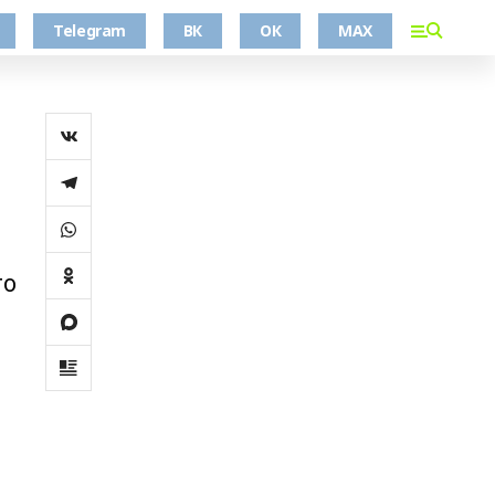
Telegram
ВК
ОК
MAX
го