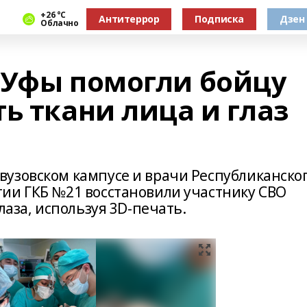
+26 °С
Антитеррор
Подписка
Дзен
Облачно
 Уфы помогли бойцу
ь ткани лица и глаз
узовском кампусе и врачи Республиканско
ии ГКБ №21 восстановили участнику СВО
лаза, используя 3D-печать.