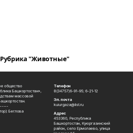
Рубрика "Животные"
ое общество
Телефон
блика Башкортостан»,
8(34757)6-91-95; 6-21-12
редствам массовой
Эл. почта
Башкортостан.
kuiurgaza@list.ru
-----
ор): Беглова
Адрес
453360, Республика
Башкортостан, Куюргазинский
район, село Ермолаево, улица