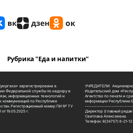
Рубрика "Еда и напитки"
Куюргаза» зарегистрирована в
УЧРЕДИТЕЛИ: Акционерн
ии Федеральной службы по надзору в
Издательский дом «Респу
язи, информационных технологий и
Агентство по печати и с
 коммуникаций по Республике
информации Республики 
стан. Регистрационный номер ПИ № ТУ
-----------------------------
 от 19.05.2025 г.
Директор (главный редакт
Светлана Алексеевна.
Телефон: 8(34757) 6-21-12