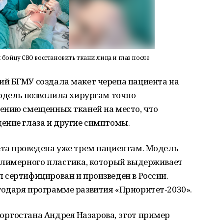
бойцу СВО восстановить ткани лица и глаз после
й БГМУ создала макет черепа пациента на
модель позволила хирургам точно
ению смещенных тканей на место, что
ение глаза и другие симптомы.
та проведена уже трем пациентам. Модель
олимерного пластика, который выдерживает
 сертифицирован и произведен в России.
одаря программе развития «Приоритет-2030».
ртостана Андрея Назарова, этот пример