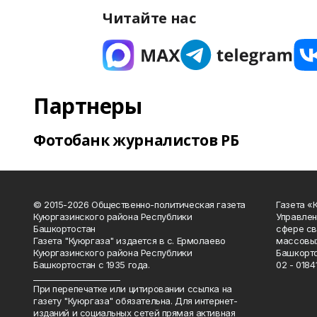
Читайте нас
Партнеры
Фотобанк журналистов РБ
© 2015-2026 Общественно-политическая газета
Газета «
Куюргазинского района Республики
Управлен
Башкортостан
сфере св
Газета "Куюргаза" издается в с. Ермолаево
массовых
Куюргазинского района Республики
Башкорто
Башкортостан с 1935 года.
02 - 01841
______________________
При перепечатке или цитировании ссылка на
газету "Куюргаза" обязательна. Для интернет-
изданий и социальных сетей прямая активная