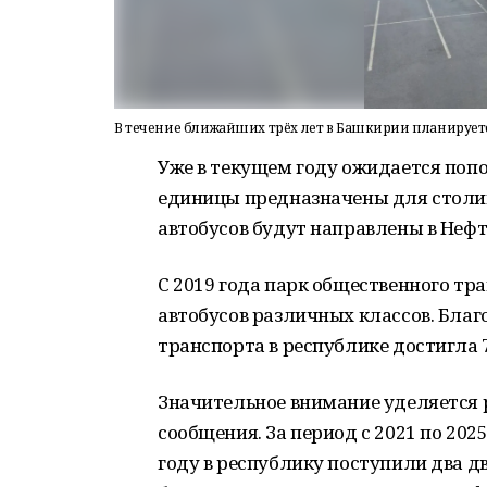
В течение ближайших трёх лет в Башкирии планирует
Уже в текущем году ожидается попол
единицы предназначены для столиц
автобусов будут направлены в Неф
С 2019 года парк общественного т
автобусов различных классов. Благ
транспорта в республике достигла 
Значительное внимание уделяется
сообщения. За период с 2021 по 202
году в республику поступили два д