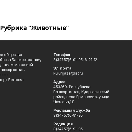
Рубрика "Животные"
ое общество
Телефон
блика Башкортостан»,
8(34757)6-91-95; 6-21-12
редствам массовой
Эл. почта
Башкортостан.
kuiurgaza@list.ru
-----
ор): Беглова
Адрес
453360, Республика
Башкортостан, Куюргазинский
район, село Ермолаево, улица
Чкалова,1 Б.
Рекламная служба
8(34757)6-91-95
Редакция
8(34757)6-91-95