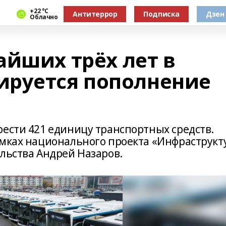
+22 °С
Антитеррор
Подписка
Дзен
Облачно
айших трёх лет в
ируется пополнение
рести 421 единицу транспортных средств.
амках национального проекта «Инфраструкт
льства Андрей Назаров.