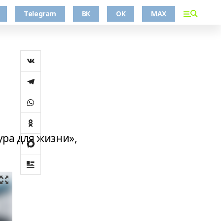
Telegram
ВК
ОК
MAX
ура для жизни»,