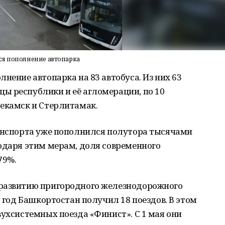
ся пополнение автопарка
нение автопарка на 83 автобуса. Из них 63
ы республики и её агломерации, по 10
текамск и Стерлитамак.
ранспорта уже пополнился полутора тысячами
одаря этим мерам, доля современного
79%.
 развитию пригородного железнодорожного
5 год Башкортостан получил 18 поездов. В этом
вухсистемных поезда «Финист». С 1 мая они