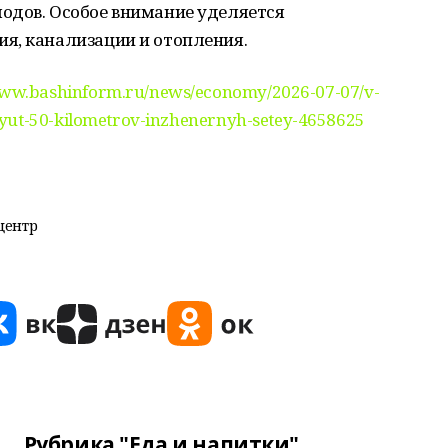
одов. Особое внимание уделяется
я, канализации и отопления.
www.bashinform.ru/news/economy/2026-07-07/v-
uyut-50-kilometrov-inzhenernyh-setey-4658625
центр
Рубрика "Еда и напитки"