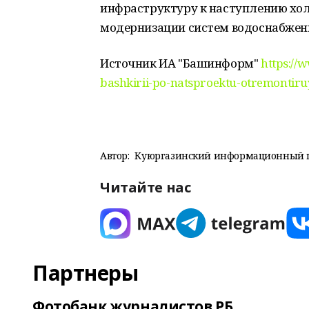
инфраструктуру к наступлению хол
модернизации систем водоснабжени
Источник ИА "Башинформ"
https://
bashkirii-po-natsproektu-otremontir
Автор:
Куюргазинский информационный 
Читайте нас
Партнеры
Фотобанк журналистов РБ