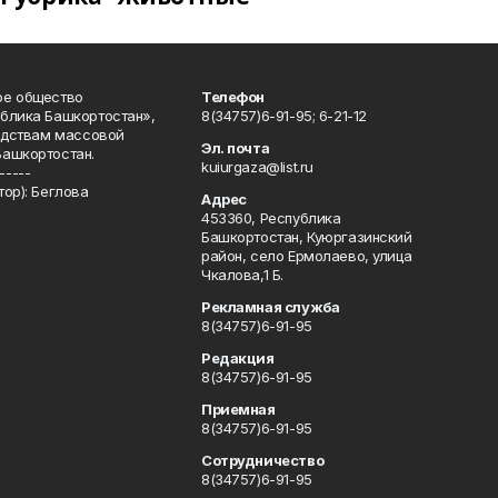
ое общество
Телефон
блика Башкортостан»,
8(34757)6-91-95; 6-21-12
редствам массовой
Эл. почта
Башкортостан.
kuiurgaza@list.ru
-----
ор): Беглова
Адрес
453360, Республика
Башкортостан, Куюргазинский
район, село Ермолаево, улица
Чкалова,1 Б.
Рекламная служба
8(34757)6-91-95
Редакция
8(34757)6-91-95
Приемная
8(34757)6-91-95
Сотрудничество
8(34757)6-91-95