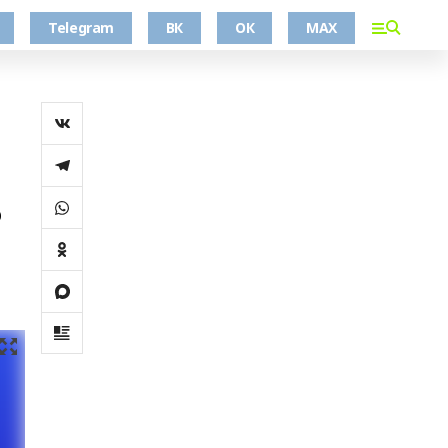
Telegram
ВК
ОК
MAX
о