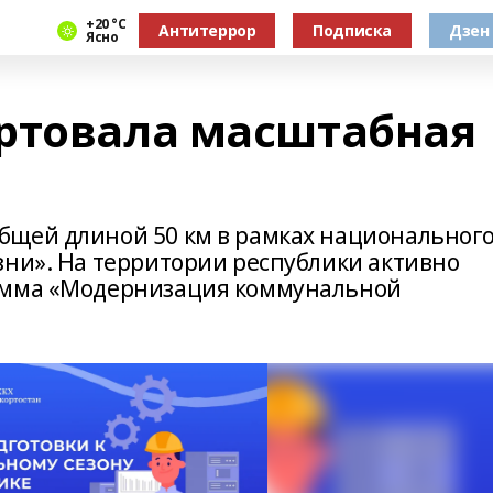
+20 °С
Антитеррор
Подписка
Дзен
Ясно
ртовала масштабная
бщей длиной 50 км в рамках национальног
зни». На территории республики активно
амма «Модернизация коммунальной