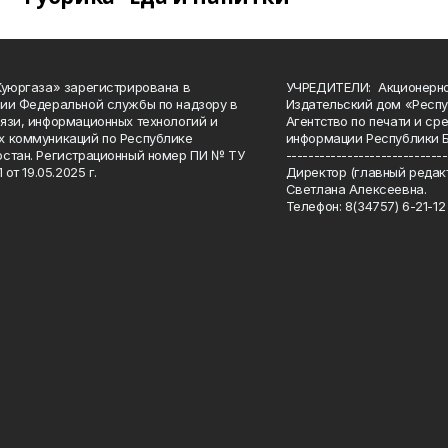
Куюргаза» зарегистрирована в
УЧРЕДИТЕЛИ: Акционерн
ии Федеральной службы по надзору в
Издательский дом «Респу
язи, информационных технологий и
Агентство по печати и с
 коммуникаций по Республике
информации Республики 
стан. Регистрационный номер ПИ № ТУ
-----------------------------
 от 19.05.2025 г.
Директор (главный редакт
Светлана Алексеевна.
Телефон: 8(34757) 6-21-12