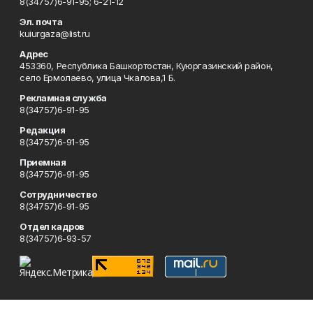
8(34757)6-91-95; 6-21-12
Эл. почта
kuiurgaza@list.ru
Адрес
453360, Республика Башкортостан, Куюргазинский район,
село Ермолаево, улица Чкалова,1 Б.
Рекламная служба
8(34757)6-91-95
Редакция
8(34757)6-91-95
Приемная
8(34757)6-91-95
Сотрудничество
8(34757)6-91-95
Отдел кадров
8(34757)6-93-57