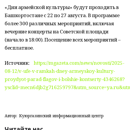
«Дни армейской культуры» будут проходить в
Башкортостане с 22 по 27 августа. В программе
более 300 различных мероприятий, включая
вечерние концерты на Советской площади
(начало в 18:00). Посещение всех мероприятий –
бесплатное.
Источник:
https://mgazeta.com/news/novosti/2025-
08-12/v-ufe-v-ramkah-dney-armeyskoy-kultury-
proydyot-parad-flagov-i-bolshie-kontserty-4346268?
ysclid=mecn6djb2g716259797&utm_source=ya.ru&ut
Автор:
Куюргазинский информационный центр
Читайте нас