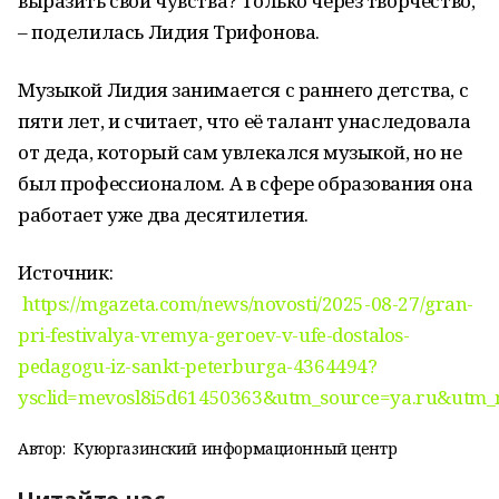
выразить свои чувства? Только через творчество,
– поделилась Лидия Трифонова.
Музыкой Лидия занимается с раннего детства, с
пяти лет, и считает, что её талант унаследовала
от деда, который сам увлекался музыкой, но не
был профессионалом. А в сфере образования она
работает уже два десятилетия.
Источник:
https://mgazeta.com/news/novosti/2025-08-27/gran-
pri-festivalya-vremya-geroev-v-ufe-dostalos-
pedagogu-iz-sankt-peterburga-4364494?
ysclid=mevosl8i5d61450363&utm_source=ya.ru&utm_
Автор:
Куюргазинский информационный центр