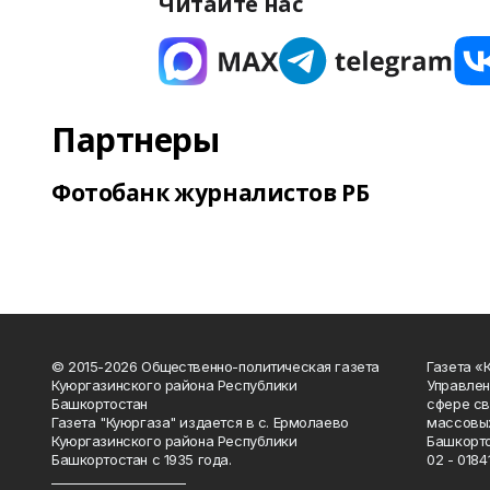
Читайте нас
Партнеры
Фотобанк журналистов РБ
© 2015-2026 Общественно-политическая газета
Газета «
Куюргазинского района Республики
Управлен
Башкортостан
сфере св
Газета "Куюргаза" издается в с. Ермолаево
массовых
Куюргазинского района Республики
Башкорто
Башкортостан с 1935 года.
02 - 01841
______________________