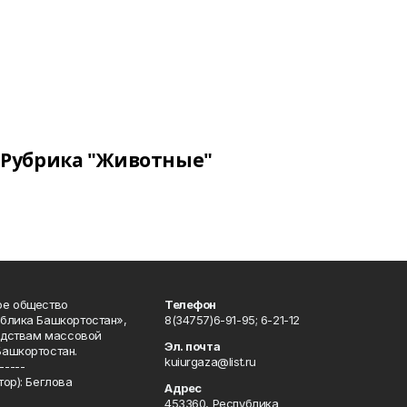
Рубрика "Животные"
ое общество
Телефон
блика Башкортостан»,
8(34757)6-91-95; 6-21-12
редствам массовой
Эл. почта
Башкортостан.
kuiurgaza@list.ru
-----
ор): Беглова
Адрес
453360, Республика