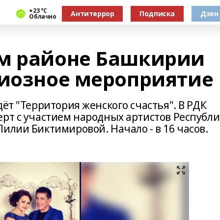
+23 °С
Антитеррор
Подписка
Дзен
Облачно
ом районе Башкирии
диозное мероприятие
дёт "Территория женского счастья". В РДК
ерт с участием народных артистов Республ
илии Биктимировой. Начало - в 16 часов.