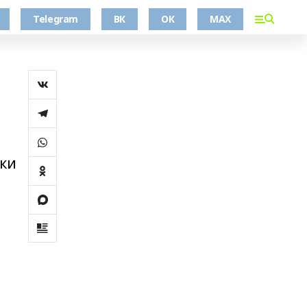
Telegram
ВК
ОК
MAX
ики