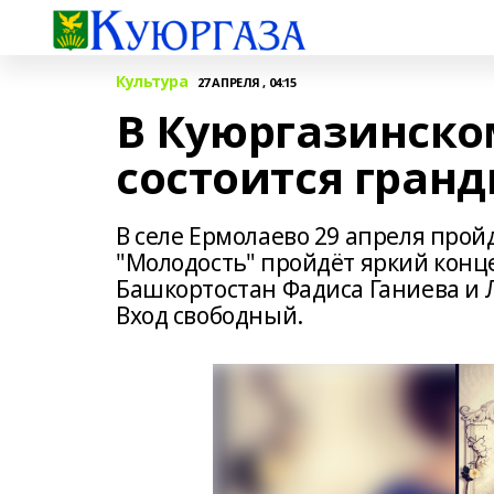
Культура
27 АПРЕЛЯ , 04:15
В Куюргазинск
состоится гран
В селе Ермолаево 29 апреля прой
"Молодость" пройдёт яркий конц
Башкортостан Фадиса Ганиева и Л
Вход свободный.