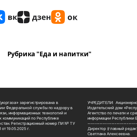
Рубрика "Еда и напитки"
Куюргаза» зарегистрирована в
УЧРЕДИТЕЛИ: Акционерн
ии Федеральной службы по надзору в
Издательский дом «Респу
язи, информационных технологий и
Агентство по печати и с
 коммуникаций по Республике
информации Республики 
стан. Регистрационный номер ПИ № ТУ
-----------------------------
 от 19.05.2025 г.
Директор (главный редакт
Светлана Алексеевна.