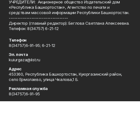
УЧРЕДИТЕЛИ: Акционерное общество Издательский дом
«Республика Башкортостан», Агентство по печати и
средствам массовой информации Республики Башкортостан.
----------------------------------
Директор (главный редактор): Беглова Светлана Алексеевна.
Телефон: 8(34757) 6-21-12
Телефон
8(34757)6-91-95; 6-21-12
Эл. почта
kuiurgaza@list.ru
Адрес
453360, Республика Башкортостан, Куюргазинский район,
село Ермолаево, улица Чкалова,1 Б.
Рекламная служба
8(34757)6-91-95
Редакция
8(34757)6-91-95
Приемная
8(34757)6-91-95
Сотрудничество
8(34757)6-91-95