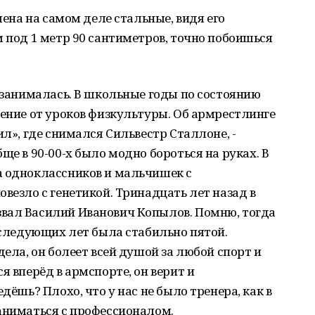
мена на самом деле стальные, видя его
м под 1 метр 90 сантиметров, точно побоишься
е занималась. В школьные годы по состоянию
дение от уроков физкультуры. Об армрестлинге
ил», где снимался Сильвестр Сталлоне, -
бще в 90-00-х было модно бороться на руках. В
а одноклассников и мальчишек с
везло с генетикой. Тринадцать лет назад в
вал Василий Иванович Копылов. Помню, тогда
последующих лет была стабильно пятой.
дела, он болеет всей душой за любой спорт и
я вперёд в армспорте, он верит и
дёшь? Плохо, что у нас не было тренера, как в
аниматься с профессионалом.