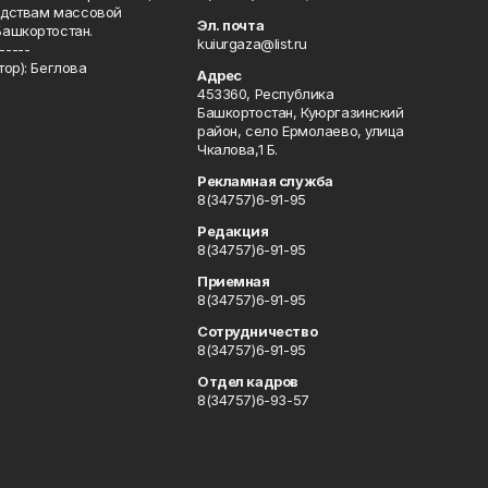
редствам массовой
Эл. почта
Башкортостан.
kuiurgaza@list.ru
-----
ор): Беглова
Адрес
453360, Республика
Башкортостан, Куюргазинский
район, село Ермолаево, улица
Чкалова,1 Б.
Рекламная служба
8(34757)6-91-95
Редакция
8(34757)6-91-95
Приемная
8(34757)6-91-95
Сотрудничество
8(34757)6-91-95
Отдел кадров
8(34757)6-93-57