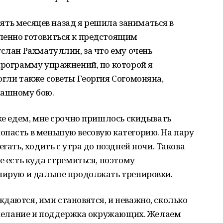
 пять месяцев назад я решила заниматься в
ленно готовиться к предстоящим
услан Рахматуллин, за что ему очень
программу упражнений, по которой я
огли также советы Георгия Согомоняна,
пашному бою.
уже едем, мне срочно пришлось скидывать
опасть в меньшую весовую категорию. На пару
гать, ходить с утра до поздней ночи. Такова
е есть куда стремиться, поэтому
анирую и дальше продолжать тренировки.
даются, ими становятся, и неважно, сколько
е желание и поддержка окружающих. Желаем