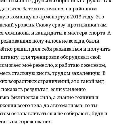
, мы обычно с друзьями боролись на руках. Так
ждал всех. Затем отличился на районном
ную команду по армспорту в 2013 году. Это
нский уровень. Скажу сразу: противники там
я чемпионы и кандидаты в мастера спорта. А
оревнованиях получалось не всегда, были
 чётко решил для себя развиваться и получить
л штангу, для тренировок оборудовал свой
помогает моё ремесло, я работаю с железом,
еть стальную кисть, трудом закалённую. В
ких возрастных ограничений, это такой вид
 показать результат, если усиленно
лько физическая сила, а знание техники и
ижения всего тела до автоматизма, то ты
том останавливаться я не собираюсь, буду и
дить на соревнования.