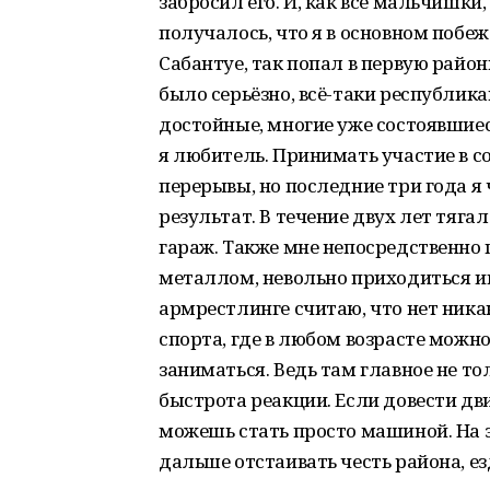
забросил его. И, как все мальчишки
получалось, что я в основном побе
Сабантуе, так попал в первую район
было серьёзно, всё-таки республика
достойные, многие уже состоявшиес
я любитель. Принимать участие в с
перерывы, но последние три года я
результат. В течение двух лет тяга
гараж. Также мне непосредственно 
металлом, невольно приходиться им
армрестлинге считаю, что нет ника
спорта, где в любом возрасте можно
заниматься. Ведь там главное не то
быстрота реакции. Если довести дв
можешь стать просто машиной. На э
дальше отстаивать честь района, ез