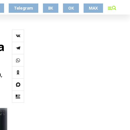
Telegram
ВК
ОК
MAX
а
,