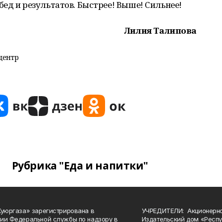
ед и результатов. Быстрее! Выше! Сильнее!
Лилия Талипова
центр
Рубрика "Еда и напитки"
Куюргаза» зарегистрирована в
УЧРЕДИТЕЛИ: Акционерн
ии Федеральной службы по надзору в
Издательский дом «Респу