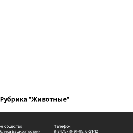
Рубрика "Животные"
ое общество
Телефон
блика Башкортостан»,
8(34757)6-91-95; 6-21-12