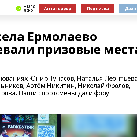
+18 °С
Антитеррор
Подписка
Дзен
Ясно
села Ермолаево
вали призовые мест
внованиях Юнир Тунасов, Наталья Леонтьева
льников, Артём Никитин, Николай Фролов,
рова. Наши спортсмены дали фору