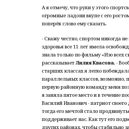
А я отмечу, что руки у этого спортс
огромные ладони вкупе с его росто
поперёк слово ему сказать.
- Скажу честно, спортом никогда н
здоровья все 11 лет имела освобож
знала только по фильму «Изо всех с
рассказывает
Лилия Квасова.
- Воо
старших классах я легко побеждал
параллельных классов, возможно, по
первую районную команду меня поз
я заняла пятое место и в течение 
Василий Иванович - патриот своего 
тогда его мечтой стало продвинутьс
поддерживает нас. Как тут его подве
других районах, чтобы стабильно з