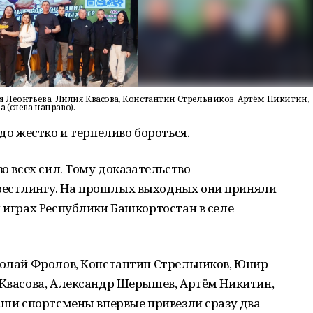
я Леонтьева, Лилия Квасова, Константин Стрельников, Артём Никитин,
(слева направо).
адо жестко и терпеливо бороться.
зо всех сил. Тому доказательство
рестлингу. На прошлых выходных они приняли
х играх Республики Башкортостан в селе
колай Фролов, Константин Стрельников, Юнир
 Квасова, Александр Шерышев, Артём Никитин,
наши спортсмены впервые привезли сразу два