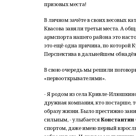
призовых места!
В личном зачёте в своих весовых к
Квасова заняли третьи места. А об
армспорта нашего района это насто
это ещё одна причина, по которой К
Перспектива в дальнейшем обнадё
В свою очередь мы решили поговори
«первооткрывателями».
- Я родом из села Кривле-Илюшкино,
дружная компания, кто постарше, 
образу жизни. Было престижно зани
сильным, - улыбается
Константин 
спортом, даже имею первый взрослы