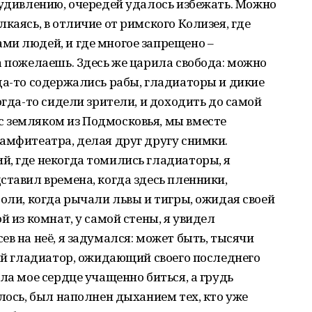
 удивлению, очередей удалось избежать. Можно
каясь, в отличие от римского Колизея, где
ми людей, и где многое запрещено –
а пожелаешь. Здесь же царила свобода: можно
да-то содержались рабы, гладиаторы и дикие
огда-то сидели зрители, и доходить до самой
 земляком из Подмосковья, мы вместе
амфитеатра, делая друг другу снимки.
й, где некогда томились гладиаторы, я
ставил времена, когда здесь пленники,
боли, когда рычали львы и тигры, ожидая своей
й из комнат, у самой стены, я увидел
в на неё, я задумался: может быть, тысячи
кий гладиатор, ожидающий своего последнего
ла мое сердце учащенно биться, а грудь
лось, был наполнен дыханием тех, кто уже