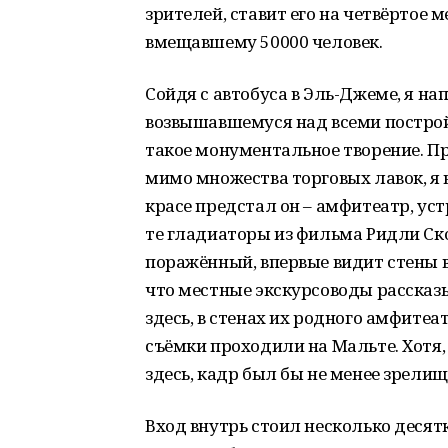
зрителей, ставит его на четвёртое 
вмещавшему 50000 человек.
Сойдя с автобуса в Эль-Джеме, я н
возвышавшемуся над всеми построй
такое монументальное творение. Пр
мимо множества торговых лавок, я в
красе предстал он – амфитеатр, уст
те гладиаторы из фильма Ридли Ско
поражённый, впервые видит стены в
что местные экскурсоводы рассказ
здесь, в стенах их родного амфитеат
съёмки проходили на Мальте. Хотя,
здесь, кадр был бы не менее зрели
Вход внутрь стоил несколько десятк