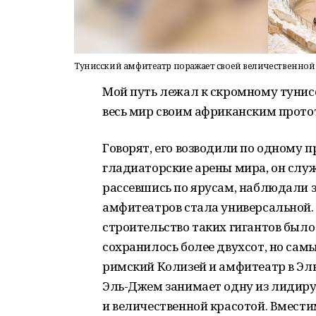
Тунисский амфитеатр поражает своей величественной 
Мой путь лежал к скромному тунис
весь мир своим африканским прото
Говорят, его возводили по одному пр
гладиаторские арены мира, он служ
рассевшись по ярусам, наблюдали з
амфитеатров стала универсальной.
строительство таких гигантов было
сохранилось более двухсот, но сам
римский Колизей и амфитеатр в Эл
Эль-Джем занимает одну из лидиру
и величественной красотой. Вместим