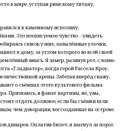
место в мире, уступая римскому титану,
аправился к каменному исполину,
ками. Это неописуемое чувство – увидеть
обираясь сквозь узкие, запылённые улочки,
ышел к дому, за углом которого во всей своей
ремлённый ввысь. Я замер, разинув рот, словно
тта «Гладиатор», когда герой Рассела Кроу,
еличественной арены. Забегая вперёд скажу,
ывают о съёмках этого культового фильма
ра. Признаюсь, я фанат картины, но, увы,
 стоит отдать должное, если бы съёмки шли
щным, чем декорации, воссозданные на острове.
ов динаров. Оплатив билет, я шагнул за порог.