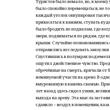
Туристов было немало, но, к моему
было спокойно перемещаться, не тол
каждый уголок оккупирован тысяча
прикасаться к камням, ступать куд
было бродить по подвалам, где ког
звери, подниматься по рядам, где к
крыши. Случайно познакомившись с
отправились исследовать закоулки 
Спустившись в полумрак подземели
ощутил двойственное чувство. Пред
обречённые на смерть, кричали от 
неминуемой участи на арене. В одно
вмурованную в камень скамью. Присе
лет назад здесь сидел узник, вели
выхода на арену. Эта мысль застави
сдавило – воздух в помещении, каза