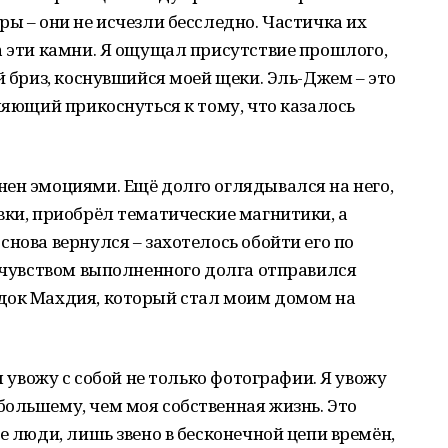
ры – они не исчезли бесследно. Частичка их
а эти камни. Я ощущал присутствие прошлого,
й бриз, коснувшийся моей щеки. Эль-Джем – это
ляющий прикоснуться к тому, что казалось
ен эмоциями. Ещё долго оглядывался на него,
вки, приобрёл тематические магнитики, а
нова вернулся – захотелось обойти его по
с чувством выполненного долга отправился
док Махдия, который стал моим домом на
я увожу с собой не только фотографии. Я увожу
ольшему, чем моя собственная жизнь. Это
е люди, лишь звено в бесконечной цепи времён,