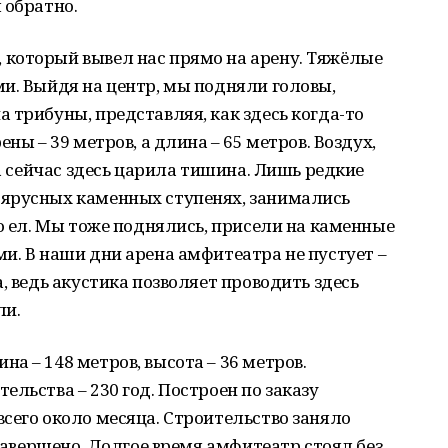
 обратно.
который вывел нас прямо на арену. Тяжёлые
и. Выйдя на центр, мы подняли головы,
 трибуны, представляя, как здесь когда-то
ны – 39 метров, а длина – 65 метров. Воздух,
 а сейчас здесь царила тишина. Лишь редкие
ярусных каменных ступенях, занимались
то ел. Мы тоже поднялись, присели на каменные
и. В наши дни арена амфитеатра не пустует –
, ведь акустика позволяет проводить здесь
ли.
а – 148 метров, высота – 36 метров.
льства – 230 год. Построен по заказу
сего около месяца. Строительство заняло
 завершено. Долгое время амфитеатр стоял без