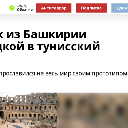
+16 °С
Антитеррор
Подписка
Дзен
Облачно
к из Башкирии
дкой в тунисский
 прославился на весь мир своим прототипом