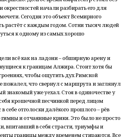
 окрестностей начали разбирать его для
мечети. Сегодня это объект Всемирного
ь растёт с каждым годом. Сотни тысяч людей
уться к одному из самых хорошо
ели всё как на ладони – обширную арену и
нущиеся к границам Алжира. Стоит хотя бы
троениях, чтобы ощутить дух Римской
 не пожалел, что свернул с маршрута и заглянул
ый знакомый уже уехал. Стоя в одиночестве у
 себя крошечной песчинкой перед лицом
с в себе отголоски далёкого прошлого – рёв
 гимны и отчаянные крики. Это было не просто
и, впитавший в себя страсти, триумфы и
менты границы между временем стираются. Все