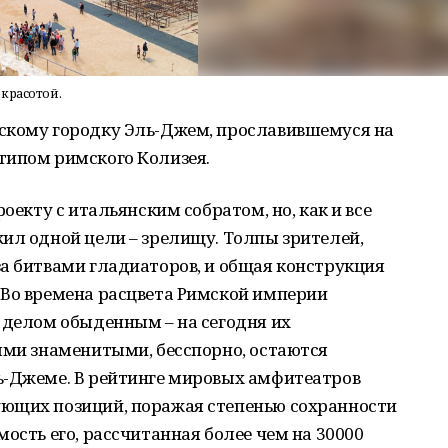
красотой.
скому городку Эль-Джем, прославившемуся на
типом римского Колизея.
оекту с итальянским собратом, но, как и все
ил одной цели – зрелищу. Толпы зрителей,
а битвами гладиаторов, и общая конструкция
 Во времена расцвета Римской империи
 делом обыденным – на сегодня их
ыми знаменитыми, бесспорно, остаются
ь-Джеме. В рейтинге мировых амфитеатров
ющих позиций, поражая степенью сохранности
ость его, рассчитанная более чем на 30000