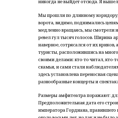
никогда не выйдет отсюда. Я вышел
Мы прошли по длинному коридору, 
ворота, видимо, поднимались цепям
медленно вращаясь, мы смотрели на
ревел гул тысяч голосов. Ширина аре
наверное, сотрясался от их криков,
туристы, расположившись на много
своими делами: кто-то читал, кто-
скамьи, и сами стали наблюдателям
здесь установлена переносная сцена
разнообразные концерты и спектак
Размеры амфитеатра поражают: длин
Предположительная дата его строите
императора Гордиана, правившего в
около восьми лет, но так и не было