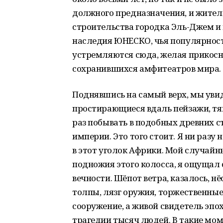
должного предназначения, и жители
строительства городка Эль-Джем и 
наследия ЮНЕСКО, чья популярност
устремляются сюда, желая прикосн
сохранившихся амфитеатров мира.
Поднявшись на самый верх, мы увид
простирающиеся вдаль пейзажи, тя
раз побывать в подобных древних с
империи. Это того стоит. Я ни разу
в этот уголок Африки. Мой случайн
подножия этого колосса, я ощущал
вечности. Шёпот ветра, казалось, нё
толпы, лязг оружия, торжественные
сооружение, а живой свидетель эпох
трагедии тысяч людей. В такие мо