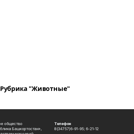
Рубрика "Животные"
ое общество
Телефон
блика Башкортостан»,
8(34757)6-91-95; 6-21-12
редствам массовой