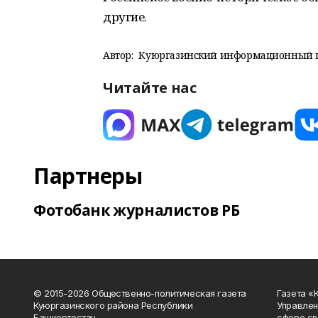
другие.
Автор:
Куюргазинский информационный 
Читайте нас
Партнеры
Фотобанк журналистов РБ
© 2015-2026 Общественно-политическая газета
Газета «
Куюргазинского района Республики
Управлен
Башкортостан
сфере св