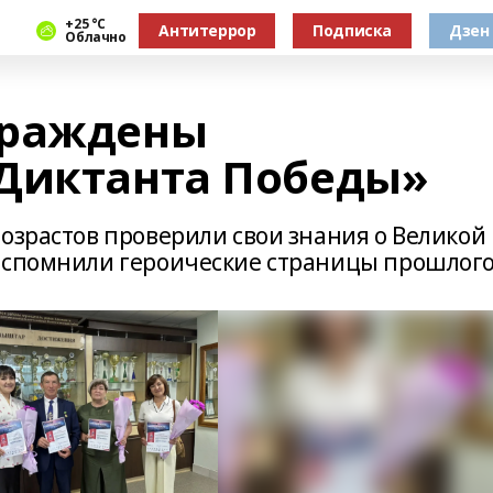
+25 °С
Антитеррор
Подписка
Дзен
Облачно
граждены
Диктанта Победы»
озрастов проверили свои знания о Великой
 вспомнили героические страницы прошлог