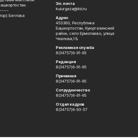
Эл. почта
Башкортостан.
kuiurgaza@list.ru
-----
ор): Беглова
Адрес
453360, Республика
Башкортостан, Куюргазинский
район, село Ермолаево, улица
Чкалова,1 Б.
Рекламная служба
8(34757)6-91-95
Редакция
8(34757)6-91-95
Приемная
8(34757)6-91-95
Сотрудничество
8(34757)6-91-95
Отдел кадров
8(34757)6-93-57