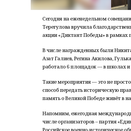
Сегодня на еженедельном совещани
Терегулова вручила благодарствен
акции «Диктант Победы» в рамках 
В числе награжденных были Никита
Азат Галиев, Регина Акилова, Гуль
работало 6 площадок — в школах и
Такие мероприятия — это не просто 
способ передать историческую пра
память о Великой Победе живёт в н
Напомним, ежегодная международная
числе организаторов – партия «Един
Российское военно-историческое о