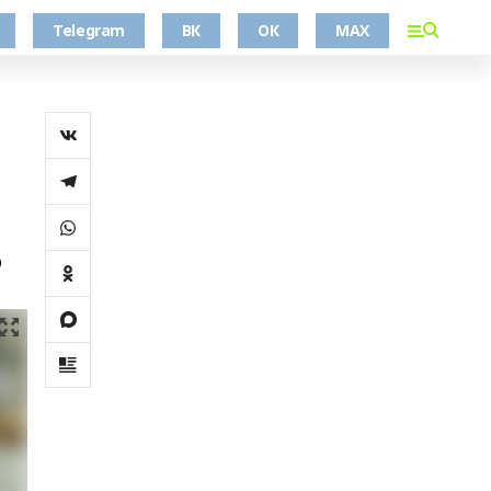
Telegram
ВК
ОК
MAX
о