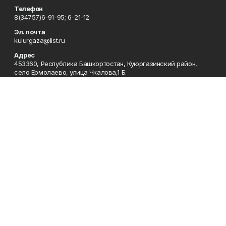
Телефон
8(34757)6-91-95; 6-21-12
Эл. почта
kuiurgaza@list.ru
Адрес
453360, Республика Башкортостан, Куюргазинский район,
село Ермолаево, улица Чкалова,1 Б.
Рекламная служба
8(34757)6-91-95
Редакция
8(34757)6-91-95
Приемная
8(34757)6-91-95
Сотрудничество
8(34757)6-91-95
Отдел кадров
8(34757)6-93-57