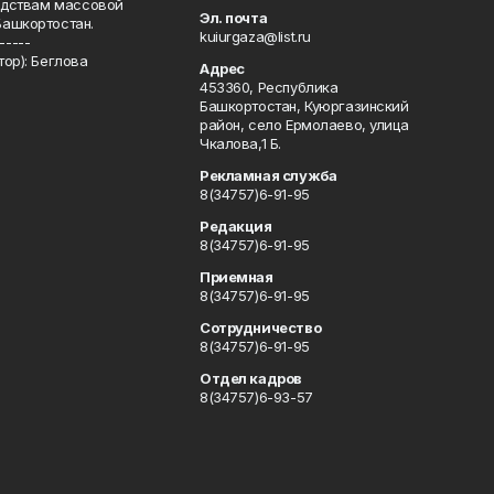
редствам массовой
Эл. почта
Башкортостан.
kuiurgaza@list.ru
-----
ор): Беглова
Адрес
453360, Республика
Башкортостан, Куюргазинский
район, село Ермолаево, улица
Чкалова,1 Б.
Рекламная служба
8(34757)6-91-95
Редакция
8(34757)6-91-95
Приемная
8(34757)6-91-95
Сотрудничество
8(34757)6-91-95
Отдел кадров
8(34757)6-93-57