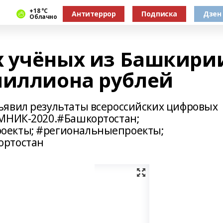
+18 °С
Антитеррор
Подписка
Дзен
Облачно
 учёных из Башкири
миллиона рублей
ъявил результаты всероссийских цифровых
УМНИК-2020.#Башкортостан;
оекты; #региональныепроекты;
ортостан