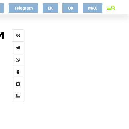
Telegram
ВК
ОК
MAX
и