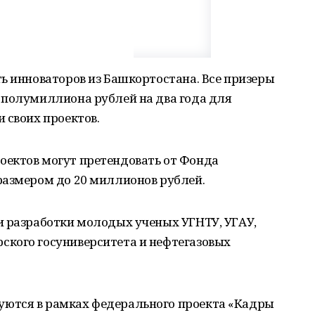
ь инноваторов из Башкортостана. Все призеры
 полумиллиона рублей на два года для
 своих проектов.
ектов могут претендовать от Фонда
размером до 20 миллионов рублей.
и разработки молодых ученых УГНТУ, УГАУ,
кого госуниверситета и нефтегазовых
ются в рамках федерального проекта «Кадры