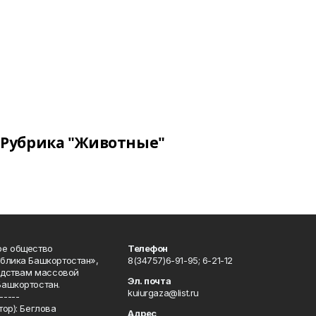
Рубрика "Животные"
ое общество
Телефон
блика Башкортостан»,
8(34757)6-91-95; 6-21-12
редствам массовой
Эл. почта
Башкортостан.
kuiurgaza@list.ru
-----
ор): Беглова
Адрес