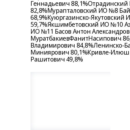
Геннадьевич 88,1%Отрадинский
82,8%Мурапталовский ИО №8 Ба
68,9%Куюргазинско-Якутовский
59,7%Якшимбетовский ИО №10 Аз
ИО №11 Басов Антон Александро
МуратбакиевФанитНасипович 8
Владимирович 84,8%Ленинско-Б
Миниярович 80,1%Кривле-Илюш
Рашитович 49,8%