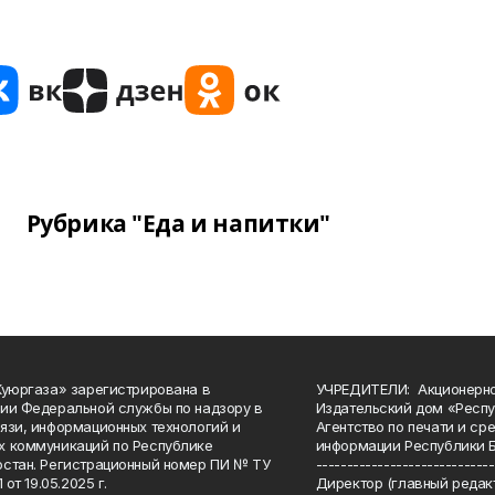
Рубрика "Еда и напитки"
Куюргаза» зарегистрирована в
УЧРЕДИТЕЛИ: Акционерн
ии Федеральной службы по надзору в
Издательский дом «Респу
язи, информационных технологий и
Агентство по печати и с
 коммуникаций по Республике
информации Республики 
стан. Регистрационный номер ПИ № ТУ
-----------------------------
 от 19.05.2025 г.
Директор (главный редакт