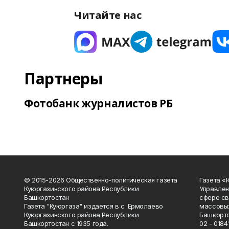
Читайте нас
Партнеры
Фотобанк журналистов РБ
© 2015-2026 Общественно-политическая газета
Газета «
Куюргазинского района Республики
Управлен
Башкортостан
сфере св
Газета "Куюргаза" издается в с. Ермолаево
массовых
Куюргазинского района Республики
Башкорто
Башкортостан с 1935 года.
02 - 01841