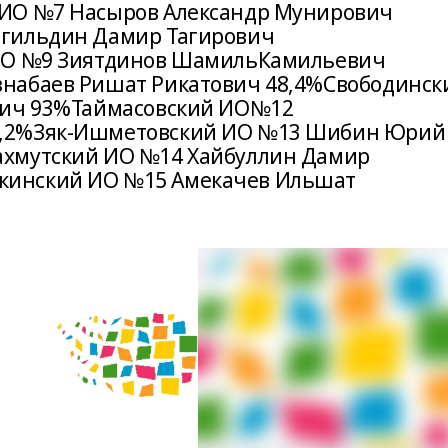
 ИО №7 Насыров Александр Мунирович
йгильдин Дамир Тагирович
 ИО №9 Зиятдинов ШамильКамильевич
набаев Ришат Рикатович 48,4%Свободинск
вич 93%Таймасовский ИО№12
6,2%Зяк-Ишметовский ИО №13 Шибин Юрий
ахмутский ИО №14 Хайбуллин Дамир
кинский ИО №15 Амекачев Ильшат