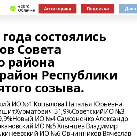
+23 °С
Антитеррор
Подписка
Дзен
Облачно
0 года состоялись
ов Совета
о района
район Республики
ятого созыва.
ский ИО №1 Копылова Наталья Юрьевна
ашитХурматович 51,9%СоветскийИО №3
9,9%Новый ИО №4 Самсоненко Александр
окановский ИО №5 Хлынцев Владимир
ькинеевский ИО №6 Овчинников Вячеслав