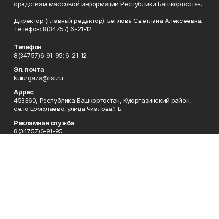
средствам массовой информации Республики Башкортостан.
----------------------------------
Директор (главный редактор): Беглова Светлана Алексеевна.
Телефон: 8(34757) 6-21-12
Телефон
8(34757)6-91-95; 6-21-12
Эл. почта
kuiurgaza@list.ru
Адрес
453360, Республика Башкортостан, Куюргазинский район,
село Ермолаево, улица Чкалова,1 Б.
Рекламная служба
8(34757)6-91-95
Редакция
8(34757)6-91-95
Приемная
8(34757)6-91-95
Сотрудничество
8(34757)6-91-95
Отдел кадров