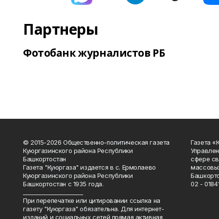
Партнеры
Фотобанк журналистов РБ
© 2015-2026 Общественно-политическая газета
Газета «
Куюргазинского района Республики
Управлен
Башкортостан
сфере св
Газета "Куюргаза" издается в с. Ермолаево
массовых
Куюргазинского района Республики
Башкорто
Башкортостан с 1935 года.
02 - 01841
______________________
При перепечатке или цитировании ссылка на
газету "Куюргаза" обязательна. Для интернет-
изданий и социальных сетей прямая активная