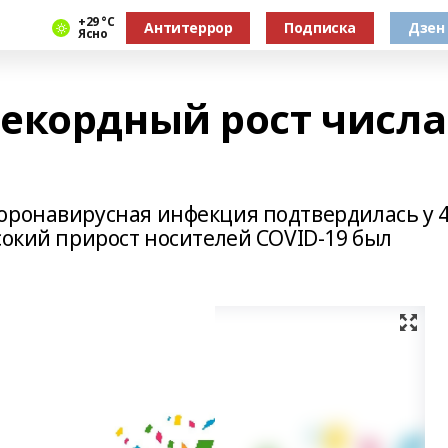
+29 °С
Антитеррор
Подписка
Дзен
Ясно
екордный рост числа
оронавирусная инфекция подтвердилась у 
сокий прирост носителей COVID-19 был