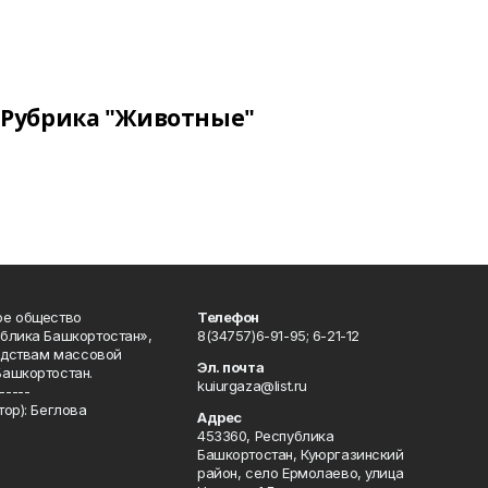
Рубрика "Животные"
ое общество
Телефон
блика Башкортостан»,
8(34757)6-91-95; 6-21-12
редствам массовой
Эл. почта
Башкортостан.
kuiurgaza@list.ru
-----
ор): Беглова
Адрес
453360, Республика
Башкортостан, Куюргазинский
район, село Ермолаево, улица