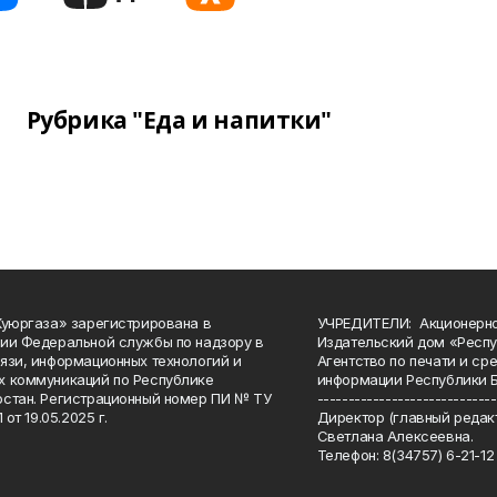
Рубрика "Еда и напитки"
Куюргаза» зарегистрирована в
УЧРЕДИТЕЛИ: Акционерн
ии Федеральной службы по надзору в
Издательский дом «Респу
язи, информационных технологий и
Агентство по печати и с
 коммуникаций по Республике
информации Республики 
стан. Регистрационный номер ПИ № ТУ
-----------------------------
 от 19.05.2025 г.
Директор (главный редакт
Светлана Алексеевна.
Телефон: 8(34757) 6-21-12