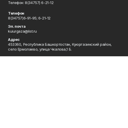
Телефон: 8(34757) 6-21-12
Телефон
8(34757)6-91-95; 6-21-12
Эл. почта
kuiurgaza@list.ru
Адрес
453360, Республика Башкортостан, Куюргазинский район,
село Ермолаево, улица Чкалова,1 Б.
Рекламная служба
8(34757)6-91-95
Редакция
8(34757)6-91-95
Приемная
8(34757)6-91-95
Сотрудничество
8(34757)6-91-95
Отдел кадров
8(34757)6-93-57