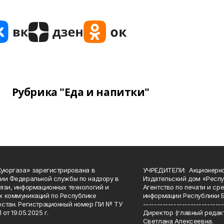
Рубрика "Еда и напитки"
Куюргаза» зарегистрирована в
УЧРЕДИТЕЛИ: Акционерн
ии Федеральной службы по надзору в
Издательский дом «Респу
язи, информационных технологий и
Агентство по печати и с
 коммуникаций по Республике
информации Республики 
стан. Регистрационный номер ПИ № ТУ
-----------------------------
 от 19.05.2025 г.
Директор (главный редакт
Светлана Алексеевна.