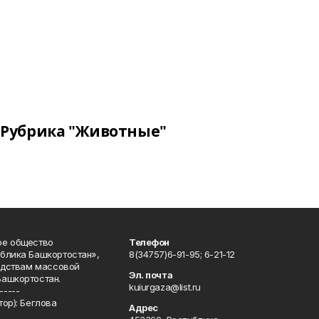
Рубрика "Животные"
ое общество
Телефон
блика Башкортостан»,
8(34757)6-91-95; 6-21-12
редствам массовой
Эл. почта
Башкортостан.
kuiurgaza@list.ru
-----
ор): Беглова
Адрес