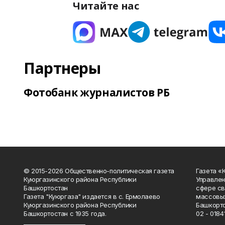
Читайте нас
Партнеры
Фотобанк журналистов РБ
© 2015-2026 Общественно-политическая газета
Газета «
Куюргазинского района Республики
Управлен
Башкортостан
сфере св
Газета "Куюргаза" издается в с. Ермолаево
массовых
Куюргазинского района Республики
Башкорто
Башкортостан с 1935 года.
02 - 01841
______________________