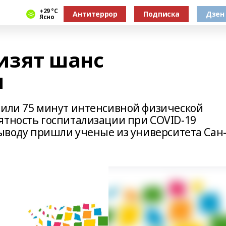
+29 °С
Антитеррор
Подписка
Дзен
Ясно
изят шанс
и
 или 75 минут интенсивной физической
ятность госпитализации при COVID-19
выводу пришли ученые из университета Сан