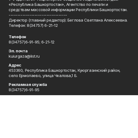
«Республика Башкортостан», Агентство по печати и
средствам массовой информации Республики Башкортостан.
----------------------------------
Директор (главный редактор): Беглова Светлана Алексеевна.
Телефон: 8(34757) 6-21-12
Телефон
8(34757)6-91-95; 6-21-12
Эл. почта
kuiurgaza@list.ru
Адрес
453360, Республика Башкортостан, Куюргазинский район,
село Ермолаево, улица Чкалова,1 Б.
Рекламная служба
8(34757)6-91-95
Редакция
8(34757)6-91-95
Приемная
8(34757)6-91-95
Сотрудничество
8(34757)6-91-95