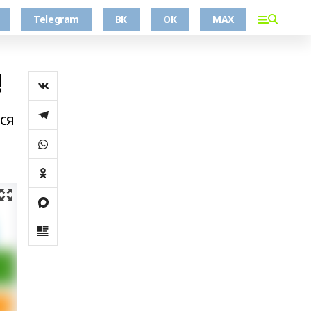
Telegram
ВК
ОК
MAX
!
ся