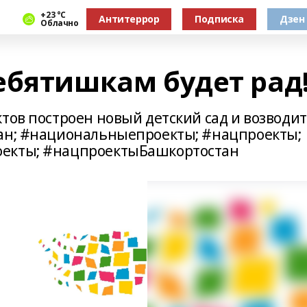
+23 °С
Антитеррор
Подписка
Дзен
Облачно
ебятишкам будет рад
тов построен новый детский сад и возводит
тан; #национальныепроекты; #нацпроекты;
оекты; #нацпроектыБашкортостан