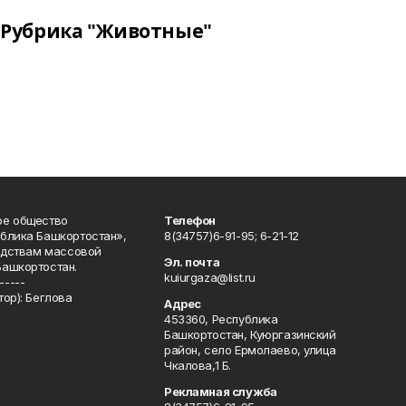
Рубрика "Животные"
ое общество
Телефон
блика Башкортостан»,
8(34757)6-91-95; 6-21-12
редствам массовой
Эл. почта
Башкортостан.
kuiurgaza@list.ru
-----
ор): Беглова
Адрес
453360, Республика
Башкортостан, Куюргазинский
район, село Ермолаево, улица
Чкалова,1 Б.
Рекламная служба