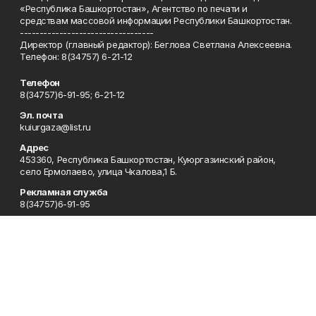
«Республика Башкортостан», Агентство по печати и
средствам массовой информации Республики Башкортостан.
----------------------------------
Директор (главный редактор): Беглова Светлана Алексеевна.
Телефон: 8(34757) 6-21-12
Телефон
8(34757)6-91-95; 6-21-12
Эл. почта
kuiurgaza@list.ru
Адрес
453360, Республика Башкортостан, Куюргазинский район,
село Ермолаево, улица Чкалова,1 Б.
Рекламная служба
8(34757)6-91-95
Редакция
8(34757)6-91-95
Приемная
8(34757)6-91-95
Сотрудничество
8(34757)6-91-95