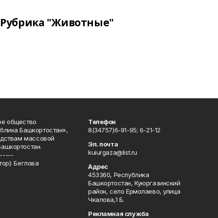
Рубрика "Животные"
ое общество
Телефон
блика Башкортостан»,
8(34757)6-91-95; 6-21-12
редствам массовой
Эл. почта
Башкортостан.
kuiurgaza@list.ru
-----
ор): Беглова
Адрес
453360, Республика
Башкортостан, Куюргазинский
район, село Ермолаево, улица
Чкалова,1 Б.
Рекламная служба