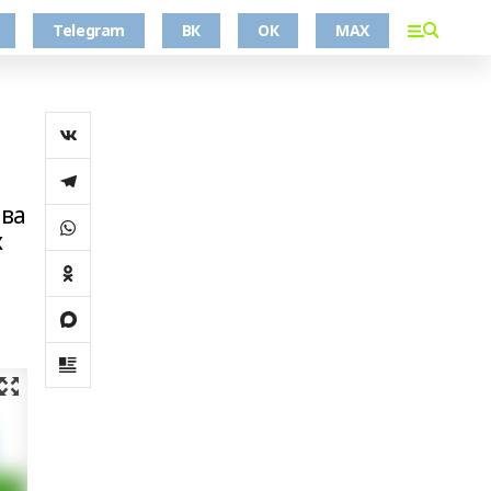
Telegram
ВК
ОК
MAX
тва
х