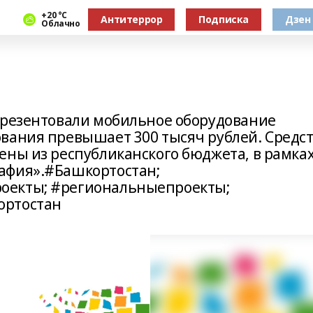
+20 °С
Антитеррор
Подписка
Дзен
Облачно
презентовали мобильное оборудование
вания превышает 300 тысяч рублей. Средс
ены из республиканского бюджета, в рамка
афия».#Башкортостан;
оекты; #региональныепроекты;
ортостан