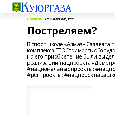
Новости
9 ФЕВРАЛЯ 2021, 12:20
Постреляем?
В спортшколе «Алмаз» Салавата 
комплекса ГТОСтоимость оборудо
на его приобретение были выдел
реализации нацпроекта «Демогр
#национальныепроекты; #нацпр
#регпроекты; #нацпроектыБашк