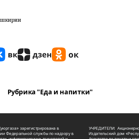
Башкирии
Рубрика "Еда и напитки"
Куюргаза» зарегистрирована в
УЧРЕДИТЕЛИ: Акционерн
ии Федеральной службы по надзору в
Издательский дом «Респу
язи, информационных технологий и
Агентство по печати и с