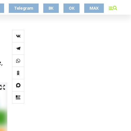
Telegram
ВК
ОК
MAX
,