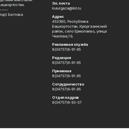
Эл. почта
Башкортостан.
kuiurgaza@list.ru
-----
ор): Беглова
Адрес
453360, Республика
Башкортостан, Куюргазинский
район, село Ермолаево, улица
Чкалова,1 Б.
Рекламная служба
8(34757)6-91-95
Редакция
8(34757)6-91-95
Приемная
8(34757)6-91-95
Сотрудничество
8(34757)6-91-95
Отдел кадров
8(34757)6-93-57