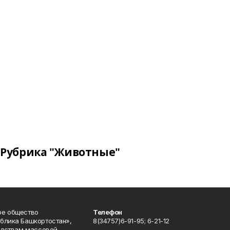
Рубрика "Животные"
ое общество
Телефон
блика Башкортостан»,
8(34757)6-91-95; 6-21-12
редствам массовой