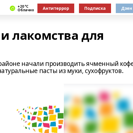
+20 °С
Антитеррор
Подписка
Дзен
Облачно
и лакомства для
 районе начали производить ячменный кофе
натуральные пасты из муки, сухофруктов.