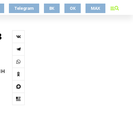
Telegram
ВК
ОК
MAX
в
ин