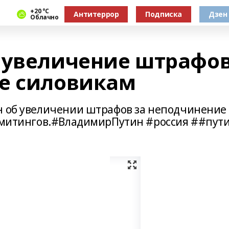
+20 °С
Антитеррор
Подписка
Дзен
Облачно
 увеличение штрафо
е силовикам
н об увеличении штрафов за неподчинение
я митингов.#ВладимирПутин #россия ##пут