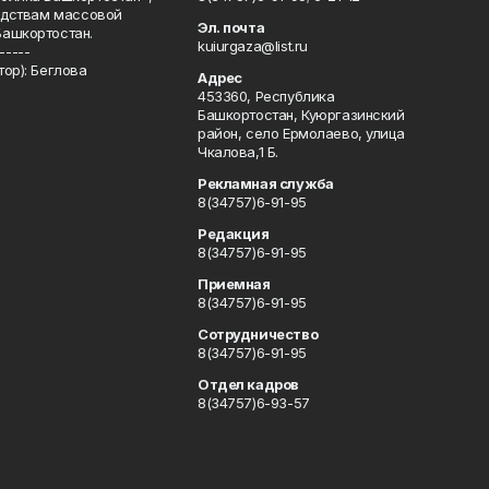
редствам массовой
Эл. почта
Башкортостан.
kuiurgaza@list.ru
-----
ор): Беглова
Адрес
453360, Республика
Башкортостан, Куюргазинский
район, село Ермолаево, улица
Чкалова,1 Б.
Рекламная служба
8(34757)6-91-95
Редакция
8(34757)6-91-95
Приемная
8(34757)6-91-95
Сотрудничество
8(34757)6-91-95
Отдел кадров
8(34757)6-93-57