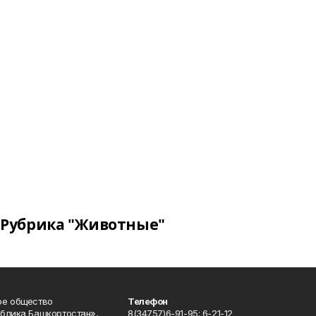
Рубрика "Животные"
ое общество
Телефон
блика Башкортостан»,
8(34757)6-91-95; 6-21-12