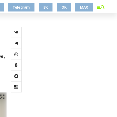
Telegram
ВК
ОК
MAX
а,