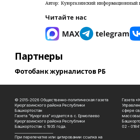
Автор:
Куюргазинский информационный 
Читайте нас
Партнеры
Фотобанк журналистов РБ
© 2015-2026 Общественно-политическая газета
Газета «
Куюргазинского района Республики
Управлен
Башкортостан
сфере св
Газета "Куюргаза" издается в с. Ермолаево
массовых
Куюргазинского района Республики
Башкорто
Башкортостан с 1935 года.
02 - 01841
______________________
При перепечатке или цитировании ссылка на