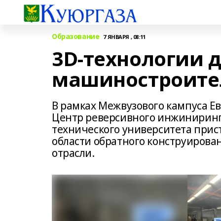
Образование
7 ЯНВАРЯ , 08:11
3D-технологии 
машиностроите
В рамках Межвузового кампуса Е
Центр реверсивного инжиниринг
технического университета прис
области обратного конструиров
отрасли.