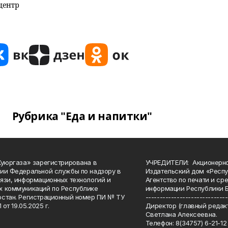
центр
Рубрика "Еда и напитки"
Куюргаза» зарегистрирована в
УЧРЕДИТЕЛИ: Акционерн
ии Федеральной службы по надзору в
Издательский дом «Респу
язи, информационных технологий и
Агентство по печати и с
 коммуникаций по Республике
информации Республики 
стан. Регистрационный номер ПИ № ТУ
-----------------------------
 от 19.05.2025 г.
Директор (главный редакт
Светлана Алексеевна.
Телефон: 8(34757) 6-21-12