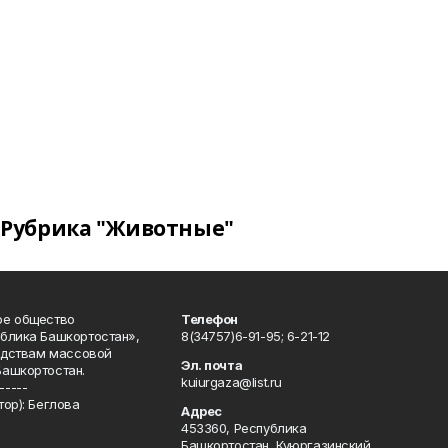
Рубрика "Животные"
ое общество
Телефон
блика Башкортостан»,
8(34757)6-91-95; 6-21-12
редствам массовой
Эл. почта
Башкортостан.
kuiurgaza@list.ru
-----
ор): Беглова
Адрес
453360, Республика
Башкортостан, Куюргазинский