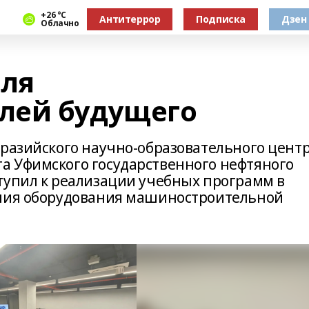
+26 °С
Антитеррор
Подписка
Дзен
Облачно
для
лей будущего
вразийского научно-образовательного центр
а Уфимского государственного нефтяного
тупил к реализации учебных программ в
ания оборудования машиностроительной